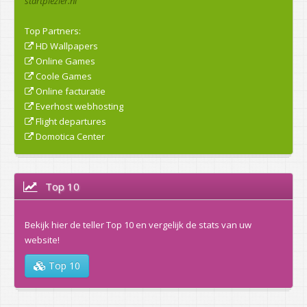
startplezier.nl
Top Partners:
HD Wallpapers
Online Games
Coole Games
Online facturatie
Everhost webhosting
Flight departures
Domotica Center
Top 10
Bekijk hier de teller Top 10 en vergelijk de stats van uw
website!
Top 10