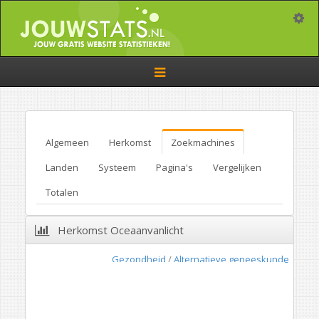
Toggle
Toggle
navigation
Algemeen
Herkomst
Zoekmachines
Landen
Systeem
Pagina's
Vergelijken
Totalen
Herkomst Oceaanvanlicht
Gezondheid
/
Alternatieve geneeskunde