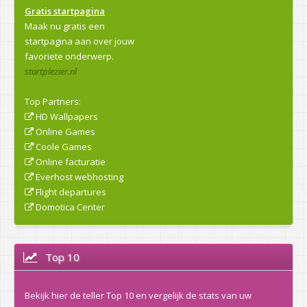
Gratis startpagina
Maak nu gratis een
startpagina aan over jouw
favoriete onderwerp.
startplezier.nl
Top Partners:
HD Wallpapers
Online Games
Coole Games
Online facturatie
Everhost webhosting
Flight departures
Domotica Center
Top 10
Bekijk hier de teller Top 10 en vergelijk de stats van uw