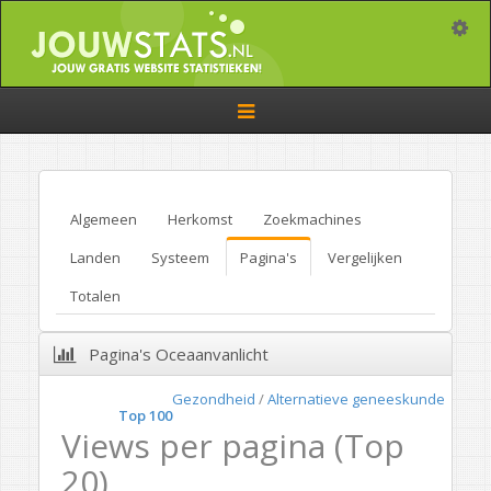
Toggle
Toggle
navigation
Algemeen
Herkomst
Zoekmachines
Landen
Systeem
Pagina's
Vergelijken
Totalen
Pagina's Oceaanvanlicht
Gezondheid
/
Alternatieve geneeskunde
Top 100
Views per pagina (Top
20)