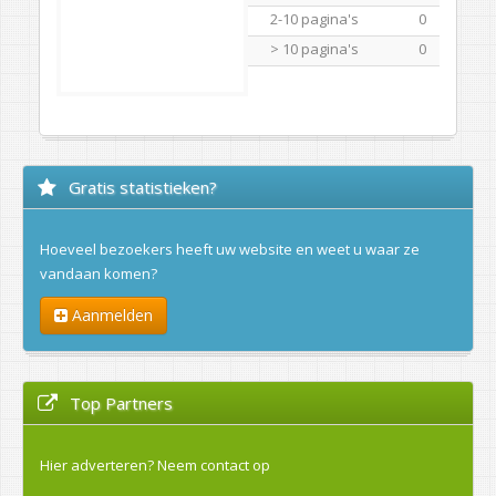
2-10 pagina's
0
> 10 pagina's
0
Gratis statistieken?
Hoeveel bezoekers heeft uw website en weet u waar ze
vandaan komen?
Aanmelden
Top Partners
Hier adverteren?
Neem contact op