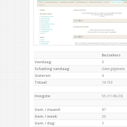
Bezoekers
Vandaag:
0
Schatting vandaag:
Geen gegevens
Gisteren:
4
Totaal:
14.153
Hoogste:
55 (11-06-23)
Gem. / maand:
87
Gem. / week:
20
Gem. / dag:
3