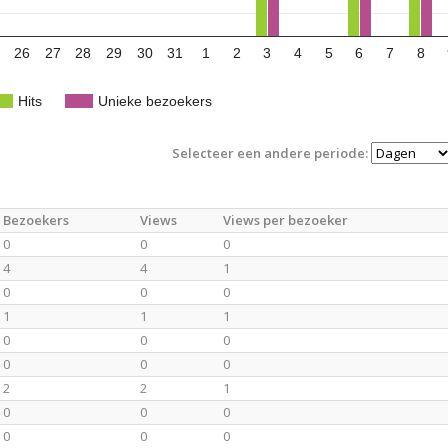
26
27
28
29
30
31
1
2
3
4
5
6
7
8
Hits
Unieke bezoekers
Selecteer een andere periode:
Bezoekers
Views
Views per bezoeker
0
0
0
4
4
1
0
0
0
1
1
1
0
0
0
0
0
0
2
2
1
0
0
0
0
0
0