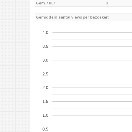
Gem. / uur:
0
Gemiddeld aantal views per bezoeker:
4.0
3.5
3.0
2.5
2.0
1.5
1.0
0.5