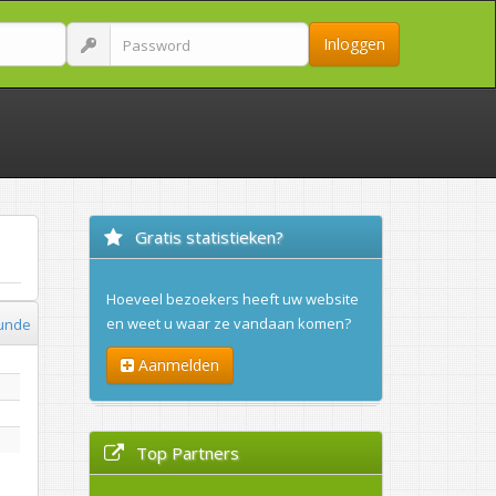
Inloggen
Gratis statistieken?
Hoeveel bezoekers heeft uw website
en weet u waar ze vandaan komen?
kunde
Aanmelden
Top Partners