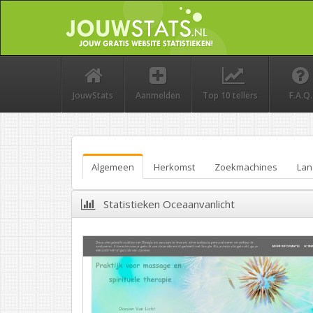
JouwStats
Aanmelden
Top 10 tellers
F.A.Q.
Algemeen
Herkomst
Zoekmachines
Lan
Statistieken Oceaanvanlicht