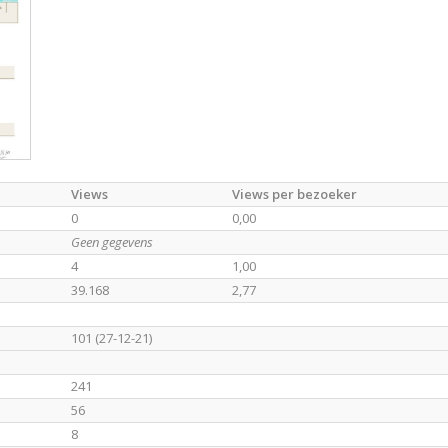
Views
Views per bezoeker
0
0,00
Geen gegevens
4
1,00
39.168
2,77
101 (27-12-21)
241
56
8