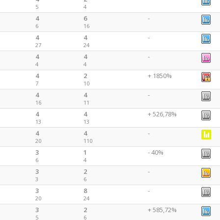
5
4
4
6
-
6
16
4
4
-
27
24
4
4
-
4
4
4
2
+ 1850%
7
10
4
4
-
16
11
4
4
+ 526,78%
13
13
4
4
-
20
110
3
1
- 40%
6
4
3
2
-
3
6
3
8
-
20
24
3
2
+ 585,72%
5
6