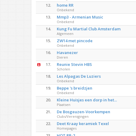
12.
home RR
Onbekend
13.
Mmp3 - Armenian Music
Onbekend
14.
Kung Fu Martial Club Amsterdam
Algemeen
15.
ZW14 met pincode
Onbekend
16.
Havanezer
Dieren
17.
Reunie Stevin HBS
Scholen
18.
Les Alpagas De Luziers
Onbekend
19.
Beppe 's breidzjen
Onbekend
20.
Kleine Huisjes een dorp in het...
Plaatsen
21.
De Bosgeuzen-Voorkempen
Clubs/Verenigingen
22.
Deet Kraay keramiek Texel
Homepages
23.
HOT RR-2