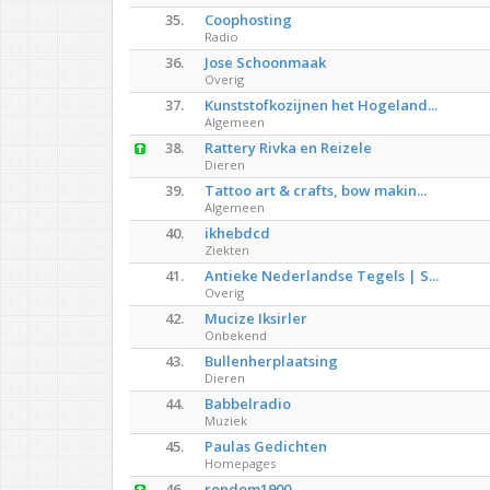
35.
Coophosting
Radio
36.
Jose Schoonmaak
Overig
37.
Kunststofkozijnen het Hogeland...
Algemeen
38.
Rattery Rivka en Reizele
Dieren
39.
Tattoo art & crafts, bow makin...
Algemeen
40.
ikhebdcd
Ziekten
41.
Antieke Nederlandse Tegels | S...
Overig
42.
Mucize Iksirler
Onbekend
43.
Bullenherplaatsing
Dieren
44.
Babbelradio
Muziek
45.
Paulas Gedichten
Homepages
46.
rondom1900