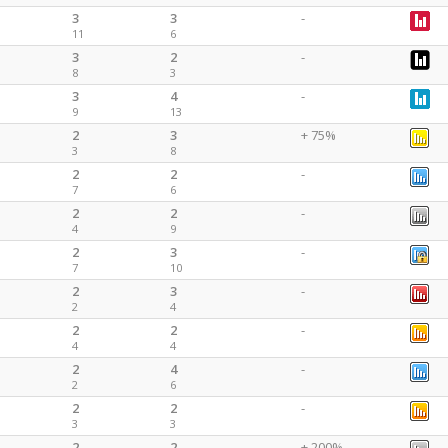
3
3
-
11
6
3
2
-
8
3
3
4
-
9
13
2
3
+ 75%
3
8
2
2
-
7
6
2
2
-
4
9
2
3
-
7
10
2
3
-
2
4
2
2
-
4
4
2
4
-
2
6
2
2
-
3
3
2
2
+ 200%