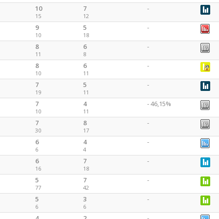
10
7
-
15
12
9
5
-
10
18
8
6
-
11
8
8
6
-
10
11
7
5
-
19
11
7
4
- 46,15%
10
11
7
8
-
30
17
6
4
-
6
4
6
7
-
16
18
5
7
-
77
42
5
3
-
6
6
4
2
-