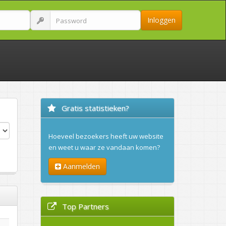
Inloggen
Gratis statistieken?
Hoeveel bezoekers heeft uw website
en weet u waar ze vandaan komen?
Aanmelden
Top Partners