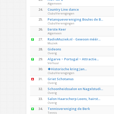
Algemeen
24.
Country Line dance
Clubs/Verenigingen
25.
Petanquevereniging Boules de B...
Clubs/Verenigingen
26.
Eerste Keer
Algemeen
27.
RadioMuziek.nl - Gewoon méér...
Muziek
28.
Gideons
Overig
29.
Algarve ~ Portugal ~ Attractie...
Verhuur
30.
🍀Historische kring Jan...
Clubs/Verenigingen
31.
Griet Schotanus
Overig
32.
Schoonheidssalon en Nagelstudi...
Overig
33.
Salon Haarscherp Leens, hairst...
Overig
34.
Tennisvereniging de Berk
Tennis