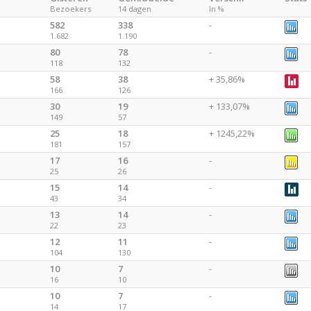
Bezoekers
14 dagen
In %
582
338
-
1.682
1.190
80
78
-
118
132
58
38
+ 35,86%
166
126
30
19
+ 133,07%
149
57
25
18
+ 1245,22%
181
157
17
16
-
25
26
15
14
-
43
34
13
14
-
22
23
12
11
-
104
130
10
7
-
16
10
10
7
-
14
17