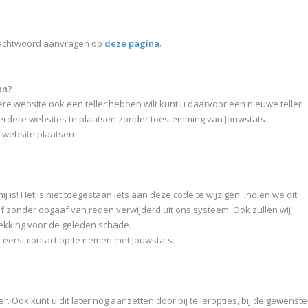
 wachtwoord aanvragen op
deze pagina
.
en?
dere website ook een teller hebben wilt kunt u daarvoor een nieuwe teller
eerdere websites te plaatsen zonder toestemming van Jouwstats.
 website plaatsen
j is! Het is niet toegestaan iets aan deze code te wijzigen. Indien we dit
zonder opgaaf van reden verwijderd uit ons systeem. Ook zullen wij
dekking voor de geleden schade.
u eerst contact op te nemen met Jouwstats.
er. Ook kunt u dit later nog aanzetten door bij telleropties, bij de gewenste