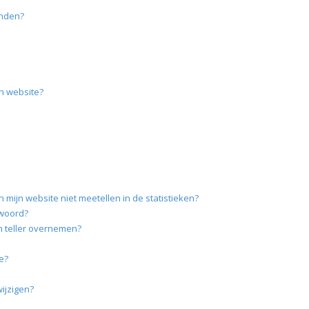
onden?
en website?
mijn website niet meetellen in de statistieken?
twoord?
en teller overnemen?
e?
wijzigen?