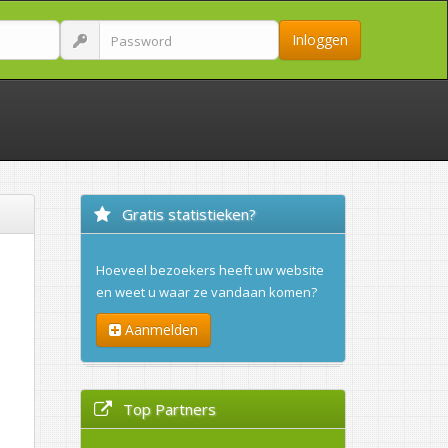
Inloggen
Gratis statistieken?
Hoeveel bezoekers heeft uw website
en weet u waar ze vandaan komen?
Aanmelden
Top Partners