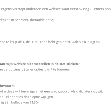
iet ergens verstopt onderaan een website waar eerst bv nog 20 enters aan
gekozen in het menu (betaalde optie)
ebsite krijgt als u de HTML-code hebt geplaatst. Ook als u inlogt op
an mijn website niet meetellen in de statistieken?
en vervolgens bij teller opties uw IP te bannen.
achtwoord?
of u deze wilt beveiligen met een wachtwoord. Als u dit later nog wilt
ie Teller opties deze optie wijzigen.
ig één belletje van €1,30,-