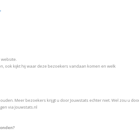
?
w website.
men, ook kijkt hij waar deze bezoekers vandaan komen en welk
houden. Meer bezoekers krijgt u door Jouwstats echter niet. Wel zou u doo
en via Jouwstats.nl
rbonden?