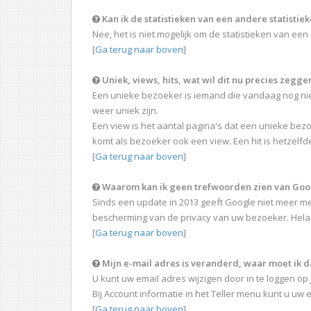
Kan ik de statistieken van een andere statistie
Nee, het is niet mogelijk om de statistieken van een
[
Ga terug naar boven
]
Uniek, views, hits, wat wil dit nu precies zegge
Een unieke bezoeker is iemand die vandaag nog ni
weer uniek zijn.
Een view is het aantal pagina's dat een unieke bez
komt als bezoeker ook een view. Een hit is hetzelfd
[
Ga terug naar boven
]
Waarom kan ik geen trefwoorden zien van Goo
Sinds een update in 2013 geeft Google niet meer m
bescherming van de privacy van uw bezoeker. Helaa
[
Ga terug naar boven
]
Mijn e-mail adres is veranderd, waar moet ik d
U kunt uw email adres wijzigen door in te loggen 
Bij Account informatie in het Teller menu kunt u uw 
[
Ga terug naar boven
]