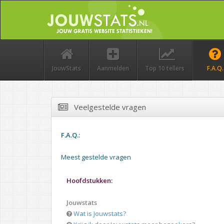
JouwStats
Aanmelden
Top 10 tellers
F.A.Q.
Veelgestelde vragen
F.A.Q.:
Meest gestelde vragen
Hoofdstukken:
Jouwstats
Wat is Jouwstats?