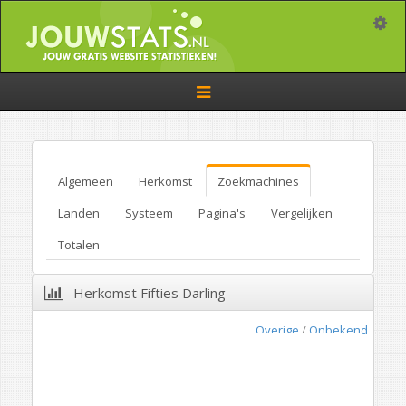
Toggle
Toggle
navigation
Algemeen
Herkomst
Zoekmachines
Landen
Systeem
Pagina's
Vergelijken
Totalen
Herkomst Fifties Darling
Overige
/
Onbekend