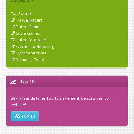
startplezier.nl
Top Partners:
HD Wallpapers
Online Games
Coole Games
Online facturatie
Everhost webhosting
Flight departures
Domotica Center
Top 10
Bekijk hier de teller Top 10 en vergelijk de stats van uw
website!
Top 10