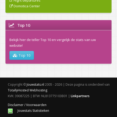
Flight departures
Domotica Center
Top 10
Bekijk hier de teller Top 10 en vergelijk de stats van uw
website!
Top 10
Copyright ©
Jouwstats.nl
2005 - 2026 | Deze pagina is onderdeel van
TotallyHosted Webhosting
KVK: 39087225 | BTW: NL813775103B01 |
Linkpartners
Disclaimer / Voorwaarden
Jouwstats Statistieken