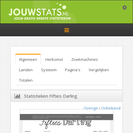
Toggle
Toggle
navigation
Algemeen
Herkomst
Zoekmachines
Landen
Systeem
Pagina's
Vergelijken
Totalen
Statistieken Fifties Darling
Overige
/
Onbekend