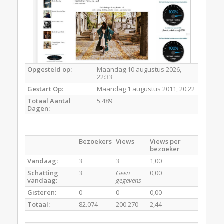
Opgesteld op:
Maandag 10 augustus 2026,
22:33
Gestart Op:
Maandag 1 augustus 2011, 20:22
Totaal Aantal
5.489
Dagen:
Bezoekers
Views
Views per
bezoeker
Vandaag:
3
3
1,00
Schatting
3
Geen
0,00
vandaag:
gegevens
Gisteren:
0
0
0,00
Totaal:
82.074
200.270
2,44