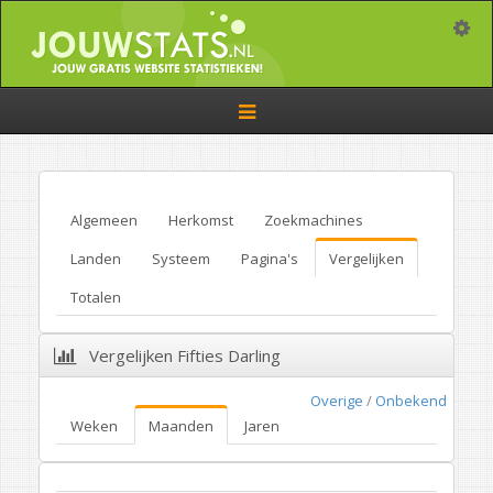
Toggle
Toggle
navigation
Algemeen
Herkomst
Zoekmachines
Landen
Systeem
Pagina's
Vergelijken
Totalen
Vergelijken Fifties Darling
Overige
/
Onbekend
Weken
Maanden
Jaren