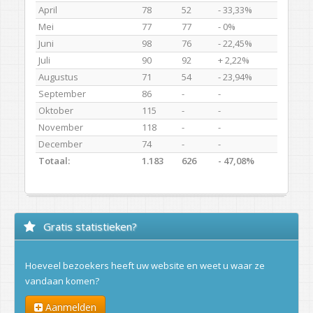
April
78
52
- 33,33%
Mei
77
77
- 0%
Juni
98
76
- 22,45%
Juli
90
92
+ 2,22%
Augustus
71
54
- 23,94%
September
86
-
-
Oktober
115
-
-
November
118
-
-
December
74
-
-
Totaal:
1.183
626
- 47,08%
Gratis statistieken?
Hoeveel bezoekers heeft uw website en weet u waar ze
vandaan komen?
Aanmelden