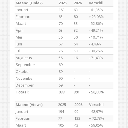
Maand (Uniek)
2025
2026
Verschil
Januari
163
63
- 61,35%
Februari
65
80
+ 23,08%
Maart
70
33
- 52,86%
April
63
32
- 49,21%
Mei
56
50
- 10,71%
Juni
67
64
- 4,48%
Juli
76
53
- 30,26%
Augustus
56
16
- 71,43%
September
69
-
-
Oktober
89
-
-
November
90
-
-
December
69
-
-
Totaal:
933
391
- 58,09%
Maand (Views)
2025
2026
Verschil
Januari
194
99
- 48,97%
Februari
77
133
+ 72,73%
Maart
105
43
- 59,05%