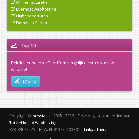
Online facturatie
Everhost webhosting
Flight departures
Domotica Center
Top 10
Bekijk hier de teller Top 10 en vergelijk de stats van uw
website!
Top 10
Copyright ©
Jouwstats.nl
2005 - 2026 | Deze pagina is onderdeel van
TotallyHosted Webhosting
KVK: 39087225 | BTW: NL813775103B01 |
Linkpartners