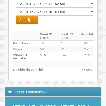
Vergelijken
Week 31
Week 32
Verschil
(2026)
(2026)
Bezoekers
10
6
- 40%
Views
59
22
- 62,71%
Views per
5,90
3,67
- 37,85%
bezoeker
Gemiddeld verschil
-46,85%
Gratis statistieken?
Hoeveel bezoekers heeft uw website en weet u waar ze