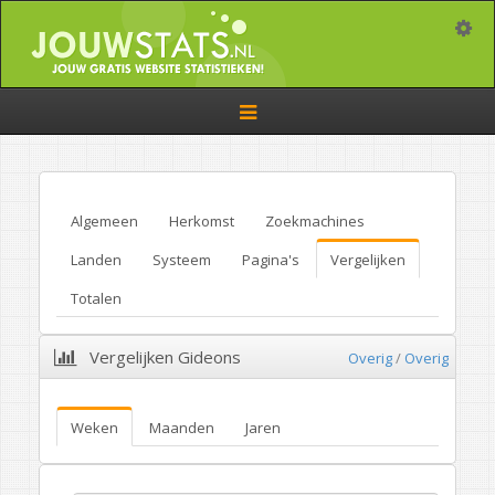
Toggle
Toggle
navigation
Algemeen
Herkomst
Zoekmachines
Landen
Systeem
Pagina's
Vergelijken
Totalen
Vergelijken Gideons
Overig
/
Overig
Weken
Maanden
Jaren