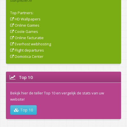
startplezier.nl
Top Partners:
HD Wallpapers
Online Games
Coole Games
Online facturatie
Everhost webhosting
Flight departures
Domotica Center
Top 10
Bekijk hier de teller Top 10 en vergelijk de stats van uw
website!
Top 10