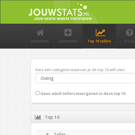
JouwStats
Aanmelden
Top 10 tellers
F.A.Q.
Kies een categorie waarvan je de top 10 wilt zien:
Geen adult tellers weergeven in deze top 10
Top 10
#
Teller