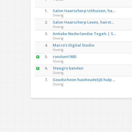
1.
Salon Haarscherp Uithuizen, ha...
Overig
2.
Salon Haarscherp Leens, hairst...
Overig
3.
Antieke Nederlandse Tegels | S...
Overig
4.
Marco's Digital Studio
Overig
5.
rondom1900
Overig
6.
Steegro banden
Overig
7.
Goudschoon huishoudelijk hulp ...
Overig