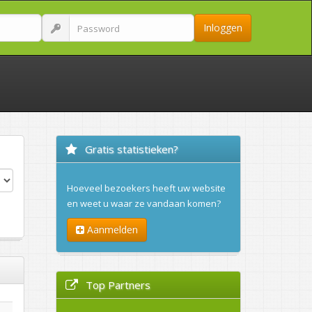
Inloggen
Gratis statistieken?
Hoeveel bezoekers heeft uw website
en weet u waar ze vandaan komen?
Aanmelden
Top Partners