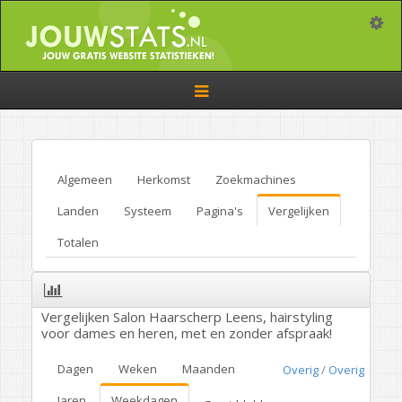
Toggle
Toggle
navigation
Algemeen
Herkomst
Zoekmachines
Landen
Systeem
Pagina's
Vergelijken
Totalen
Vergelijken Salon Haarscherp Leens, hairstyling
voor dames en heren, met en zonder afspraak!
Dagen
Weken
Maanden
Overig
/
Overig
Jaren
Weekdagen