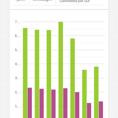
Gemiddeld per uur
7,…
6,…
5,…
4,…
3,…
2,…
1,…