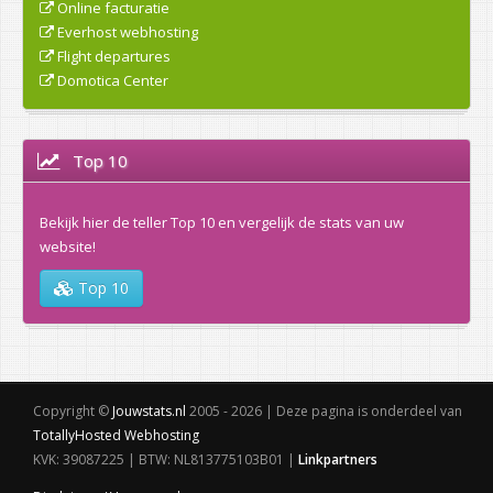
Online facturatie
Everhost webhosting
Flight departures
Domotica Center
Top 10
Bekijk hier de teller Top 10 en vergelijk de stats van uw
website!
Top 10
Copyright ©
Jouwstats.nl
2005 - 2026 | Deze pagina is onderdeel van
TotallyHosted Webhosting
KVK: 39087225 | BTW: NL813775103B01 |
Linkpartners