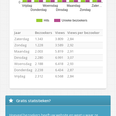
0
Vrijdag
Woensdag
Maandag
Zater…
Donderdag
Dinsdag
Zondag
Hits
Unieke bezoekers
Jaar
Bezoekers
Views
Views per bezoeker
Zaterdag
1.343
3.809
2,84
Zondag
1.228
3.589
2,92
Maandag
2.003
5.819
2,91
Dinsdag
2.280
6.991
3,07
Woensdag
2.188
6.418
2,93
Donderdag
2.238
6.434
2,87
Vrijdag
2.312
6.568
2,84
Gratis statistieken?
Hoeveel bezoekers heeft uw website en weet u waar ze