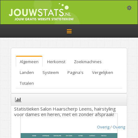
Toggle
Toggle
navigation
Algemeen
Herkomst
Zoekmachines
Landen
Systeem
Pagina's
Vergelijken
Totalen
Statistieken Salon Haarscherp Leens, hairstyling
voor dames en heren, met en zonder afspraak!
Overig
/
Overig