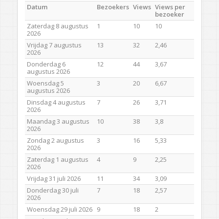
Datum
Bezoekers
Views
Views per
bezoeker
Zaterdag 8 augustus
1
10
10
2026
Vrijdag 7 augustus
13
32
2,46
2026
Donderdag 6
12
44
3,67
augustus 2026
Woensdag 5
3
20
6,67
augustus 2026
Dinsdag 4 augustus
7
26
3,71
2026
Maandag 3 augustus
10
38
3,8
2026
Zondag 2 augustus
3
16
5,33
2026
Zaterdag 1 augustus
4
9
2,25
2026
Vrijdag 31 juli 2026
11
34
3,09
Donderdag 30 juli
7
18
2,57
2026
Woensdag 29 juli 2026
9
18
2