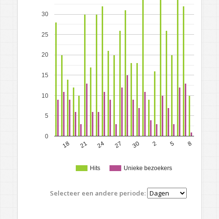
30
25
20
15
10
5
0
18
21
24
27
30
2
5
8
Hits
Unieke bezoekers
Selecteer een andere periode: