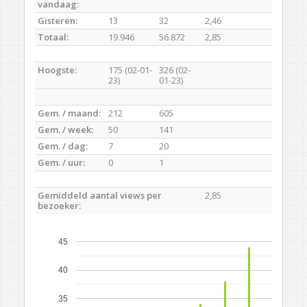
vandaag:
Gisteren:
13
32
2,46
Totaal:
19.946
56.872
2,85
Hoogste:
175 (02-01-
326 (02-
23)
01-23)
Gem. / maand:
212
605
Gem. / week:
50
141
Gem. / dag:
7
20
Gem. / uur:
0
1
Gemiddeld aantal views per
2,85
bezoeker:
45
40
35