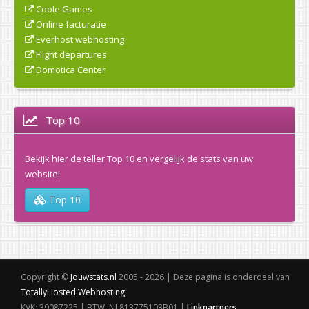
Coole Games
Online facturatie
Everhost webhosting
Flight departures
Domotica Center
Top 10
Bekijk hier de teller Top 10 en vergelijk de stats van uw
website!
Top 10
Copyright ©
Jouwstats.nl
2005 - 2026 | Deze pagina is onderdeel van
TotallyHosted Webhosting
KVK: 39087225 | BTW: NL813775103B01 |
Linkpartners