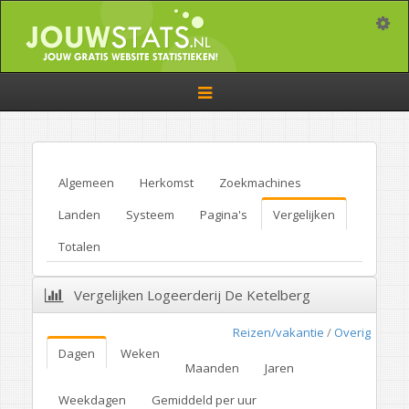
Toggle
Toggle
navigation
Algemeen
Herkomst
Zoekmachines
Landen
Systeem
Pagina's
Vergelijken
Totalen
Vergelijken Logeerderij De Ketelberg
Reizen/vakantie
/
Overig
Dagen
Weken
Maanden
Jaren
Weekdagen
Gemiddeld per uur