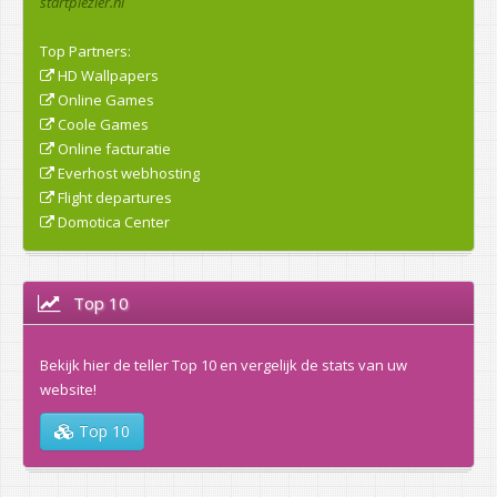
startplezier.nl
Top Partners:
HD Wallpapers
Online Games
Coole Games
Online facturatie
Everhost webhosting
Flight departures
Domotica Center
Top 10
Bekijk hier de teller Top 10 en vergelijk de stats van uw
website!
Top 10