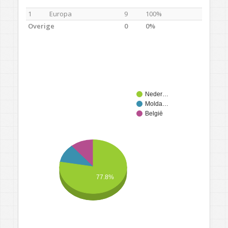
1
Europa
9
100%
Overige
0
0%
Neder…
Molda…
België
77.8%