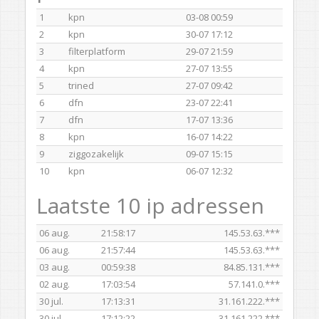
1
kpn
03-08 00:59
2
kpn
30-07 17:12
3
filterplatform
29-07 21:59
4
kpn
27-07 13:55
5
trined
27-07 09:42
6
dfn
23-07 22:41
7
dfn
17-07 13:36
8
kpn
16-07 14:22
9
ziggozakelijk
09-07 15:15
10
kpn
06-07 12:32
Laatste 10 ip adressen
06 aug.
21:58:17
145.53.63.***
06 aug.
21:57:44
145.53.63.***
03 aug.
00:59:38
84.85.131.***
02 aug.
17:03:54
57.141.0.***
30 jul.
17:13:31
31.161.222.***
30 jul.
17:12:22
31.161.222.***