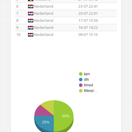
6
Nederland
23-07 22:41
7
Nederland
20-07 22:01
8
Nederland
17-07 13:36
9
Nederland
16-07 14:22
10
Nederland
09-07 15:15
kpn
dfn
trined
filterpl…
50%
25%