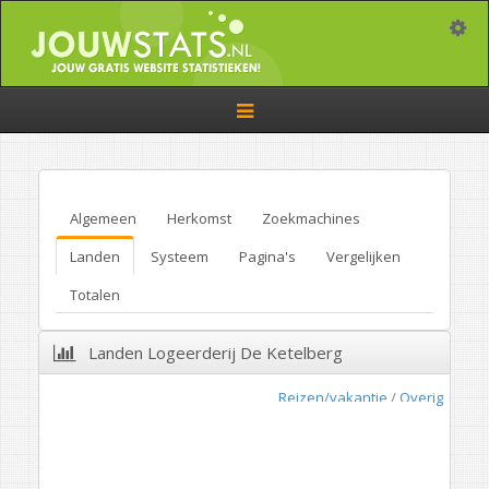
Toggle
Toggle
navigation
Algemeen
Herkomst
Zoekmachines
Landen
Systeem
Pagina's
Vergelijken
Totalen
Landen Logeerderij De Ketelberg
Reizen/vakantie
/
Overig