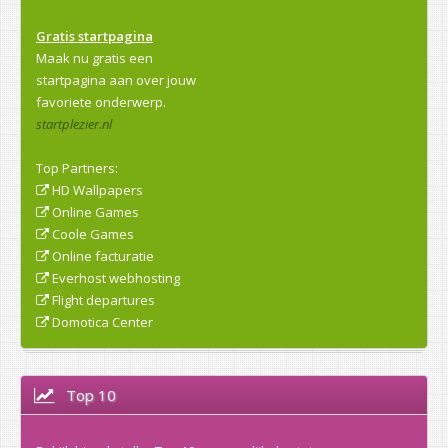
Gratis startpagina
Maak nu gratis een
startpagina aan over jouw
favoriete onderwerp.
startplezier.nl
Top Partners:
HD Wallpapers
Online Games
Coole Games
Online facturatie
Everhost webhosting
Flight departures
Domotica Center
Top 10