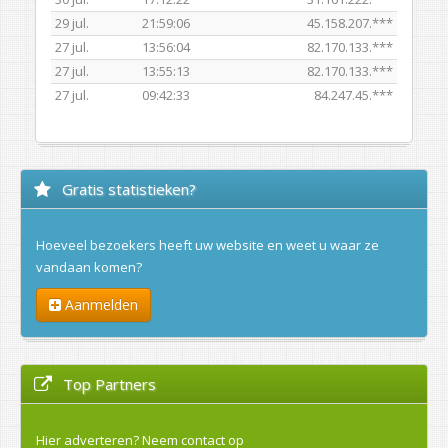
29 jul.
21:59:06
45.158.207.***
27 jul.
13:56:04
82.170.133.***
27 jul.
13:55:13
82.170.133.***
27 jul.
09:42:33
84.247.45.***
Gratis statistieken?
Hoeveel bezoekers heeft uw website en weet u waar ze
vandaan komen?
Aanmelden
Top Partners
Hier adverteren?
Neem contact op