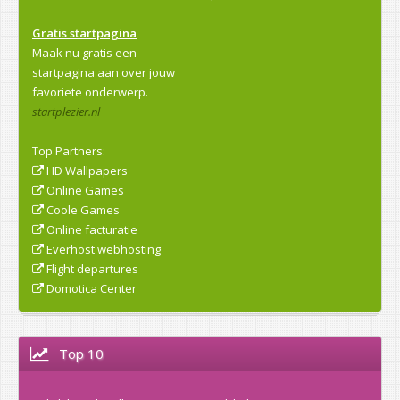
Gratis startpagina
Maak nu gratis een
startpagina aan over jouw
favoriete onderwerp.
startplezier.nl
Top Partners:
HD Wallpapers
Online Games
Coole Games
Online facturatie
Everhost webhosting
Flight departures
Domotica Center
Top 10