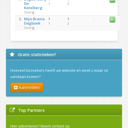
De
1
2
Ketelberg
Overig
2.
Mijn Bravia
1
1
-
Dagboek
1
2
Overig
Gratis statistieken?
Hoeveel bezoekers heeft uw website en weet u waar ze
vandaan komen?
Aanmelden
Top Partners
Hier adverteren?
Neem contact op