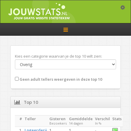
Toggle
Toggle
navigation
Kies een categorie waarvan je de top 10 wilt zien:
Geen adult tellers weergeven in deze top 10
Top 10
#
Teller
Gisteren
Gemiddelde
Verschil
Stats
Bezoekers
14 dagen
In %
1.
Logeerderij
1
1
-