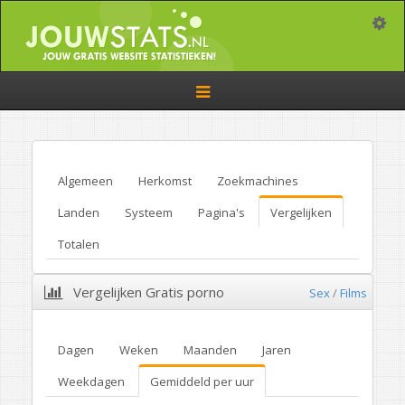
Toggle
Toggle
navigation
Algemeen
Herkomst
Zoekmachines
Landen
Systeem
Pagina's
Vergelijken
Totalen
Vergelijken Gratis porno
Sex
/
Films
Dagen
Weken
Maanden
Jaren
Weekdagen
Gemiddeld per uur