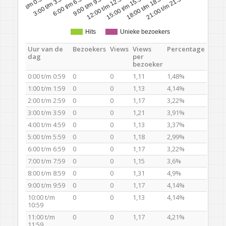
0:00 t/m 0:59
3:00 t/m 3:59
6:00 t/m 6:59
9:00 t/m 9:59
12:00 t/m 12:59
15:00 t/m 15:59
18:00 t/m 18:59
21:00 t/m 21:59
Hits
Unieke bezoekers
Uur van de
Bezoekers
Views
Views
Percentage
dag
per
bezoeker
0:00 t/m 0:59
0
0
1,11
1,48%
1:00 t/m 1:59
0
0
1,13
4,14%
2:00 t/m 2:59
0
0
1,17
3,22%
3:00 t/m 3:59
0
0
1,21
3,91%
4:00 t/m 4:59
0
0
1,13
3,37%
5:00 t/m 5:59
0
0
1,18
2,99%
6:00 t/m 6:59
0
0
1,17
3,22%
7:00 t/m 7:59
0
0
1,15
3,6%
8:00 t/m 8:59
0
0
1,31
4,9%
9:00 t/m 9:59
0
0
1,17
4,14%
10:00 t/m
0
0
1,13
4,14%
10:59
11:00 t/m
0
0
1,17
4,21%
11:59