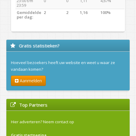
23:00 t/m
0
0
1,11
4,67%
23:59
Gemiddelde
2
2
1,16
100%
per dag:
Gratis statistieken?
Hoeveel bezoekers heeft uw website en weet u waar ze
vandaan komen?
Aanmelden
Top Partners
Hier adverteren?
Neem contact op
Gratis startpagina