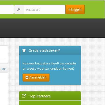
Inloggen
Gratis statistieken?
Hoeveel bezoekers heeft uw website
en weet u waar ze vandaan komen?
Films
Aanmelden
Top Partners