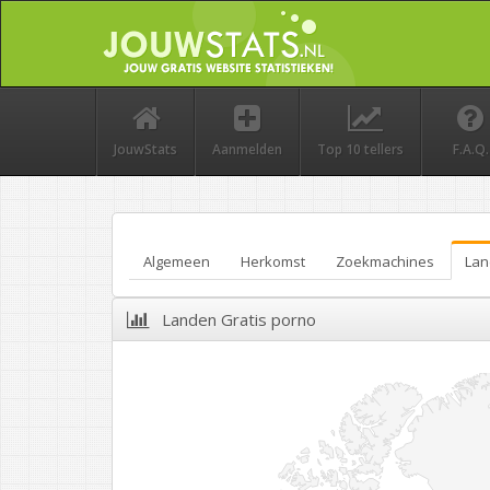
JouwStats
Aanmelden
Top 10 tellers
F.A.Q.
Algemeen
Herkomst
Zoekmachines
Lan
Landen Gratis porno