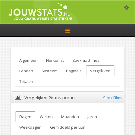
Toggle
Toggle
navigation
Algemeen
Herkomst
Zoekmachines
Landen
Systeem
Pagina's
Vergelijken
Totalen
Vergelijken Gratis porno
Sex
/
Films
Dagen
Weken
Maanden
Jaren
Weekdagen
Gemiddeld per uur