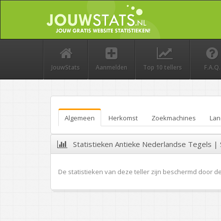
JouwStats
Aanmelden
Top 10 tellers
F.A.Q.
Algemeen
Herkomst
Zoekmachines
Lan
Statistieken Antieke Nederlandse Tegels 
De statistieken van deze teller zijn beschermd door d