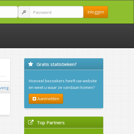
Inloggen
Gratis statistieken?
Hoeveel bezoekers heeft uw website
en weet u waar ze vandaan komen?
verig
Aanmelden
Top Partners