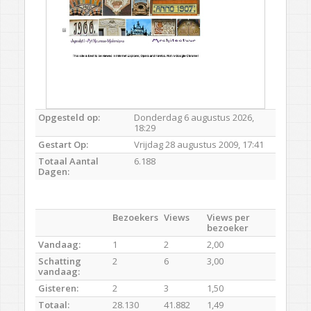
Opgesteld op:
Donderdag 6 augustus 2026,
18:29
Gestart Op:
Vrijdag 28 augustus 2009, 17:41
Totaal Aantal
6.188
Dagen:
Bezoekers
Views
Views per
bezoeker
Vandaag:
1
2
2,00
Schatting
2
6
3,00
vandaag:
Gisteren:
2
3
1,50
Totaal:
28.130
41.882
1,49