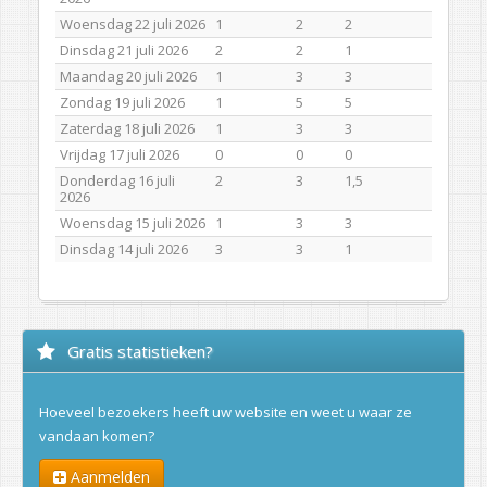
Woensdag 22 juli 2026
1
2
2
Dinsdag 21 juli 2026
2
2
1
Maandag 20 juli 2026
1
3
3
Zondag 19 juli 2026
1
5
5
Zaterdag 18 juli 2026
1
3
3
Vrijdag 17 juli 2026
0
0
0
Donderdag 16 juli
2
3
1,5
2026
Woensdag 15 juli 2026
1
3
3
Dinsdag 14 juli 2026
3
3
1
Gratis statistieken?
Hoeveel bezoekers heeft uw website en weet u waar ze
vandaan komen?
Aanmelden