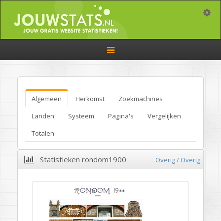
Toggle
Toggle
navigation
Algemeen
Herkomst
Zoekmachines
Landen
Systeem
Pagina's
Vergelijken
Totalen
Statistieken rondom1900
Overig
/
Overig