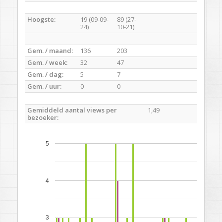
Hoogste:
19 (09-09-
89 (27-
24)
10-21)
Gem. / maand:
136
203
Gem. / week:
32
47
Gem. / dag:
5
7
Gem. / uur:
0
0
Gemiddeld aantal views per
1,49
bezoeker:
5
4
3