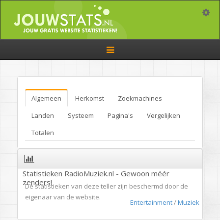
Toggle
Toggle
navigation
Algemeen
Herkomst
Zoekmachines
Landen
Systeem
Pagina's
Vergelijken
Totalen
Statistieken RadioMuziek.nl - Gewoon méér
zenders!
De statistieken van deze teller zijn beschermd door de
eigenaar van de website.
Entertainment
/
Muziek