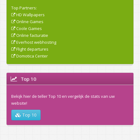
Top Partners:
HD Wallpapers
Online Games
Coole Games
Online facturatie
Everhost webhosting
Flight departures
Domotica Center
Top 10
Bekijk hier de teller Top 10 en vergelijk de stats van uw
website!
Top 10