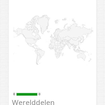
0
0
0
0
Werelddelen