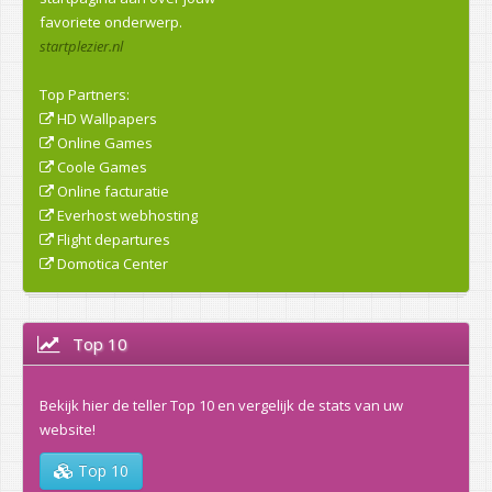
favoriete onderwerp.
startplezier.nl
Top Partners:
HD Wallpapers
Online Games
Coole Games
Online facturatie
Everhost webhosting
Flight departures
Domotica Center
Top 10
Bekijk hier de teller Top 10 en vergelijk de stats van uw
website!
Top 10