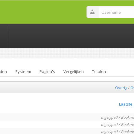
den
Systeem
Pagina's
Vergelijken
Totalen
Overig
/
O
Laatste 
Ingetyped / Bookm
Ingetyped / Bookm
Ingetyped / Bookm