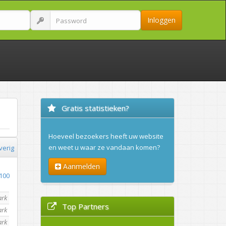
Inloggen
Gratis statistieken?
Hoeveel bezoekers heeft uw website
en weet u waar ze vandaan komen?
verig
Aanmelden
100
ark
Top Partners
ark
ark