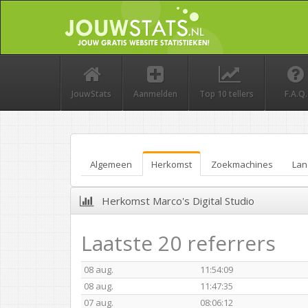
JouwStats
Aanmelden
Top 10 tellers
F.A.Q.
Algemeen
Herkomst
Zoekmachines
Lan
Herkomst Marco's Digital Studio
Laatste 20 referrers
08 aug.
11:54:09
08 aug.
11:47:35
07 aug.
08:06:12