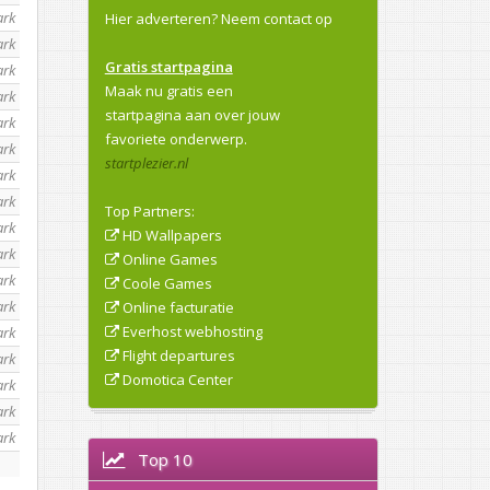
ark
Hier adverteren?
Neem contact op
ark
Gratis startpagina
ark
Maak nu gratis een
ark
startpagina aan over jouw
ark
favoriete onderwerp.
ark
startplezier.nl
ark
ark
Top Partners:
ark
HD Wallpapers
ark
Online Games
ark
Coole Games
ark
Online facturatie
Everhost webhosting
ark
Flight departures
ark
Domotica Center
ark
ark
ark
Top 10