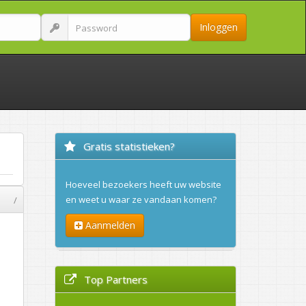
Inloggen
Gratis statistieken?
Hoeveel bezoekers heeft uw website
en weet u waar ze vandaan komen?
/
Aanmelden
Top Partners