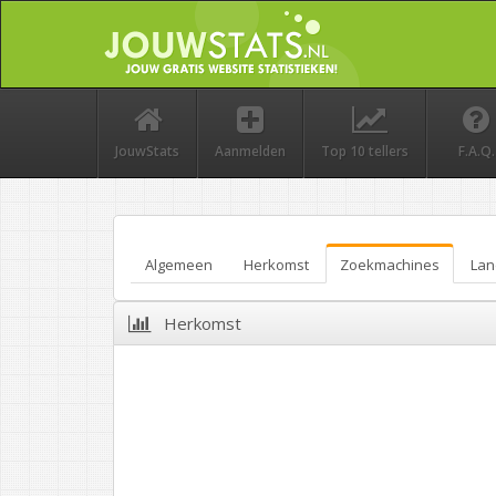
JouwStats
Aanmelden
Top 10 tellers
F.A.Q.
Algemeen
Herkomst
Zoekmachines
Lan
Herkomst