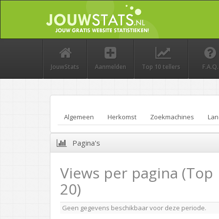
JouwStats
Aanmelden
Top 10 tellers
F.A.Q.
Algemeen
Herkomst
Zoekmachines
Lan
Pagina's
Views per pagina (Top
20)
Geen gegevens beschikbaar voor deze periode.