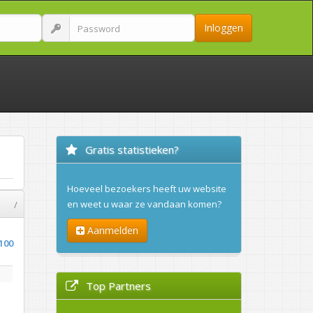
Inloggen
Gratis statistieken?
Hoeveel bezoekers heeft uw website
en weet u waar ze vandaan komen?
/
Aanmelden
100
Top Partners