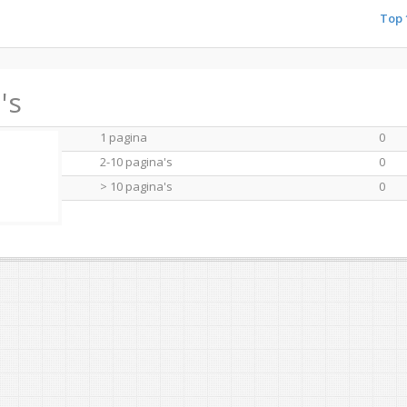
Top 
's
1 pagina
0
2-10 pagina's
0
> 10 pagina's
0