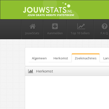
JouwStats
Aanmelden
Top 10 tellers
F.A.Q.
Algemeen
Herkomst
Zoekmachines
Lan
Herkomst