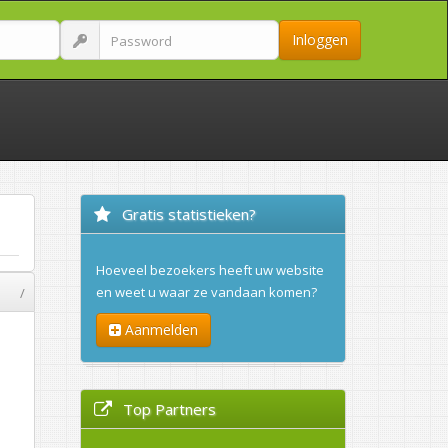
Inloggen
Gratis statistieken?
Hoeveel bezoekers heeft uw website
en weet u waar ze vandaan komen?
/
Aanmelden
Top Partners