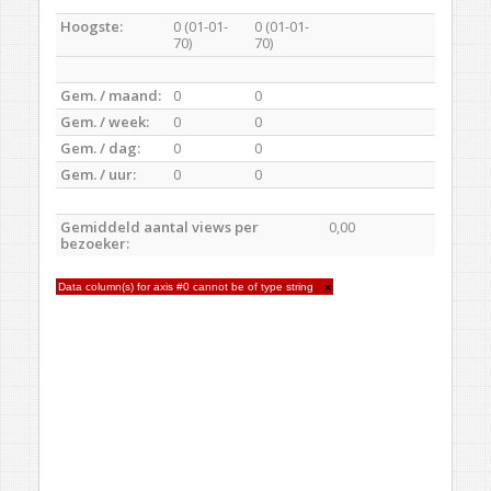
Hoogste:
0 (01-01-
0 (01-01-
70)
70)
Gem. / maand:
0
0
Gem. / week:
0
0
Gem. / dag:
0
0
Gem. / uur:
0
0
Gemiddeld aantal views per
0,00
bezoeker:
Data column(s) for axis #0 cannot be of type string
×