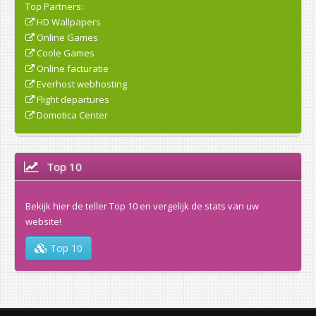
Top Partners:
HD Wallpapers
Online Games
Coole Games
Online facturatie
Everhost webhosting
Flight departures
Domotica Center
Top 10
Bekijk hier de teller Top 10 en vergelijk de stats van uw
website!
Top 10