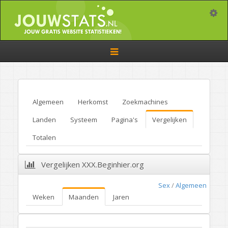
Toggle
Toggle
navigation
Algemeen
Herkomst
Zoekmachines
Landen
Systeem
Pagina's
Vergelijken
Totalen
Vergelijken XXX.Beginhier.org
Sex
/
Algemeen
Weken
Maanden
Jaren