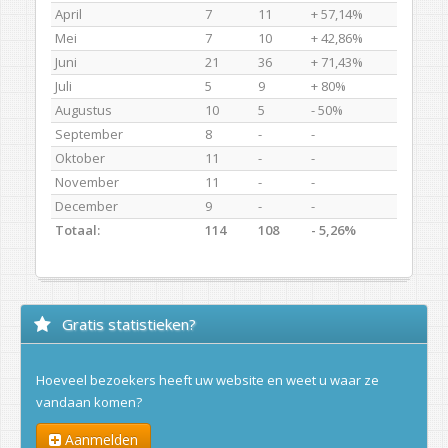
April
7
11
+ 57,14%
Mei
7
10
+ 42,86%
Juni
21
36
+ 71,43%
Juli
5
9
+ 80%
Augustus
10
5
- 50%
September
8
-
-
Oktober
11
-
-
November
11
-
-
December
9
-
-
Totaal:
114
108
- 5,26%
Gratis statistieken?
Hoeveel bezoekers heeft uw website en weet u waar ze
vandaan komen?
Aanmelden