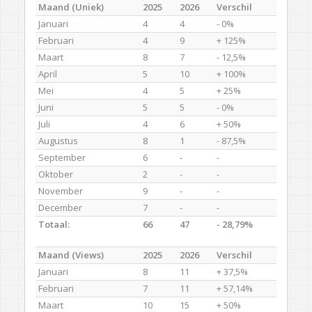
Maand (Uniek)
2025
2026
Verschil
Januari
4
4
- 0%
Februari
4
9
+ 125%
Maart
8
7
- 12,5%
April
5
10
+ 100%
Mei
4
5
+ 25%
Juni
5
5
- 0%
Juli
4
6
+ 50%
Augustus
8
1
- 87,5%
September
6
-
-
Oktober
2
-
-
November
9
-
-
December
7
-
-
Totaal:
66
47
- 28,79%
Maand (Views)
2025
2026
Verschil
Januari
8
11
+ 37,5%
Februari
7
11
+ 57,14%
Maart
10
15
+ 50%