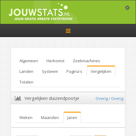
Toggle
Toggle
navigation
Algemeen
Herkomst
Zoekmachines
Landen
Systeem
Pagina's
Vergelijken
Totalen
Vergelijken duizendpootje
Overig
/
Overig
Weken
Maanden
Jaren