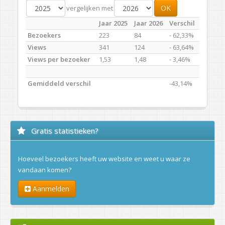
OK
vergelijken met
Jaar 2025
Jaar 2026
Verschil
Bezoekers
223
84
- 62,33%
Views
341
124
- 63,64%
Views per bezoeker
1,53
1,48
- 3,46%
Gemiddeld verschil
-43,14%
Gratis statistieken?
Hoeveel bezoekers heeft uw website en weet u waar ze
vandaan komen?
Aanmelden