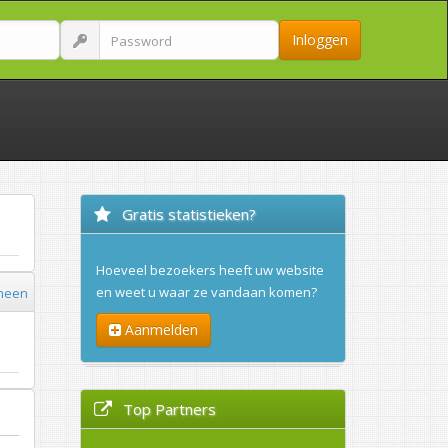
Inloggen
Gratis statistieken?
Hoeveel bezoekers heeft uw website
en weet u waar ze vandaan komen?
meen
Aanmelden
Top Partners