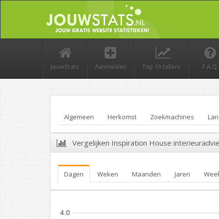
JouwStats
Aanmelden
Top 10 tellers
F.A.Q.
Algemeen
Herkomst
Zoekmachines
Lan
Vergelijken Inspiration House interieuradvi
Dagen
Weken
Maanden
Jaren
Wee
4.0