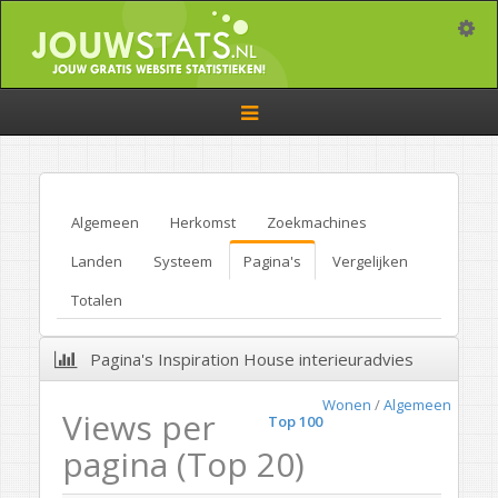
Toggle
Toggle
navigation
Algemeen
Herkomst
Zoekmachines
Landen
Systeem
Pagina's
Vergelijken
Totalen
Pagina's Inspiration House interieuradvies
Wonen
/
Algemeen
Views per
Top 100
pagina (Top 20)