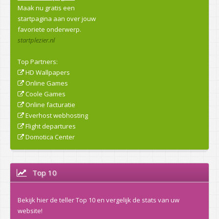
Maak nu gratis een
startpagina aan over jouw
favoriete onderwerp.
startplezier.nl
Top Partners:
HD Wallpapers
Online Games
Coole Games
Online facturatie
Everhost webhosting
Flight departures
Domotica Center
Top 10
Bekijk hier de teller Top 10 en vergelijk de stats van uw
website!