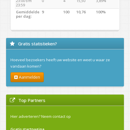
23:00 t/m
0
4
15,50
3,89%
23:59
Gemiddelde
9
100
10,76
100%
per dag:
Gratis statistieken?
Hoeveel bezoekers heeft uw website en weet u waar ze
vandaan komen?
Aanmelden
Top Partners
Hier adverteren?
Neem contact op
Gratis startpagina