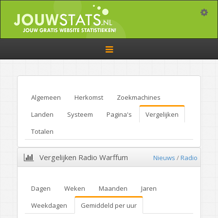
Toggle
Toggle
navigation
Algemeen
Herkomst
Zoekmachines
Landen
Systeem
Pagina's
Vergelijken
Totalen
Vergelijken Radio Warffum
Nieuws
/
Radio
Dagen
Weken
Maanden
Jaren
Weekdagen
Gemiddeld per uur