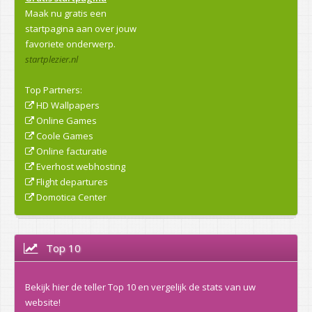
Maak nu gratis een
startpagina aan over jouw
favoriete onderwerp.
startplezier.nl
Top Partners:
HD Wallpapers
Online Games
Coole Games
Online facturatie
Everhost webhosting
Flight departures
Domotica Center
Top 10
Bekijk hier de teller Top 10 en vergelijk de stats van uw
website!