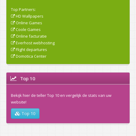
Top Partners:
HD Wallpapers
Online Games
Coole Games
Online facturatie
Everhost webhosting
Flight departures
Domotica Center
Top 10
Bekijk hier de teller Top 10 en vergelijk de stats van uw
website!
Top 10