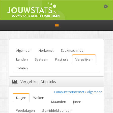
Toggle
Toggle
navigation
Algemeen
Herkomst
Zoekmachines
Landen
Systeem
Pagina's
Vergelijken
Totalen
Vergelijken Mijn links
Computers/Internet
/
Algemeen
Dagen
Weken
Maanden
Jaren
Weekdagen
Gemiddeld per uur