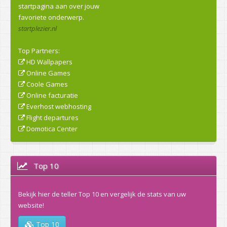
startpagina aan over jouw
favoriete onderwerp.
startplezier.nl
Top Partners:
HD Wallpapers
Online Games
Coole Games
Online facturatie
Everhost webhosting
Flight departures
Domotica Center
Top 10
Bekijk hier de teller Top 10 en vergelijk de stats van uw
website!
Top 10