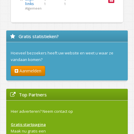
links
1
1
Algemeen
Gratis statistieken?
Hoeveel bezoekers heeft uw website en weet u waar ze
vandaan komen?
Aanmelden
Top Partners
Hier adverteren?
Neem contact op
Gratis startpagina
Maak nu gratis een