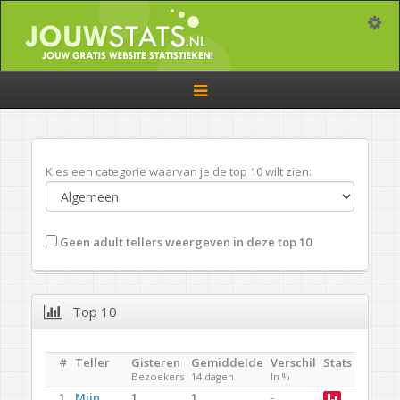
Toggle
Toggle
navigation
Kies een categorie waarvan je de top 10 wilt zien:
Geen adult tellers weergeven in deze top 10
Top 10
#
Teller
Gisteren
Gemiddelde
Verschil
Stats
Bezoekers
14 dagen
In %
1.
Mijn
1
1
-