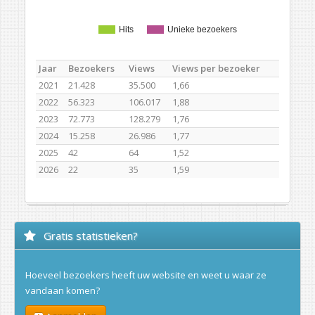
Hits
Unieke bezoekers
Jaar
Bezoekers
Views
Views per bezoeker
2021
21.428
35.500
1,66
2022
56.323
106.017
1,88
2023
72.773
128.279
1,76
2024
15.258
26.986
1,77
2025
42
64
1,52
2026
22
35
1,59
Gratis statistieken?
Hoeveel bezoekers heeft uw website en weet u waar ze
vandaan komen?