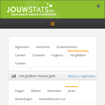
Toggle
Toggle
navigation
Algemeen
Herkomst
Zoekmachines
Landen
Systeem
Pagina's
Vergelijken
Totalen
Vergelijken Natuurgids
Natuur
/
Algemeen
Dagen
Weken
Maanden
Jaren
Weekdagen
Gemiddeld per uur