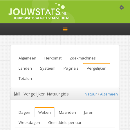
Toggle
Toggle
navigation
Algemeen
Herkomst
Zoekmachines
Landen
Systeem
Pagina's
Vergelijken
Totalen
Vergelijken Natuurgids
Natuur
/
Algemeen
Dagen
Weken
Maanden
Jaren
Weekdagen
Gemiddeld per uur