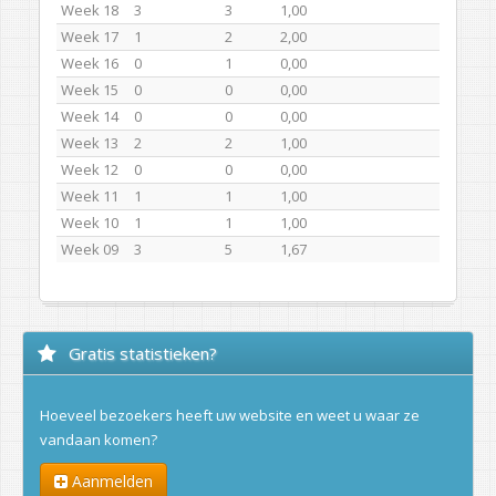
Week 18
3
3
1,00
Week 17
1
2
2,00
Week 16
0
1
0,00
Week 15
0
0
0,00
Week 14
0
0
0,00
Week 13
2
2
1,00
Week 12
0
0
0,00
Week 11
1
1
1,00
Week 10
1
1
1,00
Week 09
3
5
1,67
Gratis statistieken?
Hoeveel bezoekers heeft uw website en weet u waar ze
vandaan komen?
Aanmelden