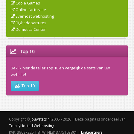
Coole Games
Online facturatie
Everhost webhosting
Flight departures
Domotica Center
Top 10
Bekijk hier de teller Top 10 en vergelijk de stats van uw
website!
Top 10
Copyright ©
Jouwstats.nl
2005 - 2026 | Deze pagina is onderdeel van
TotallyHosted Webhosting
KVK: 39087225 | BTW: NL813775103B01 |
Linkpartners