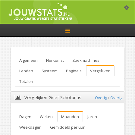
Toggle
Toggle
navigation
Algemeen
Herkomst
Zoekmachines
Landen
Systeem
Pagina's
Vergelijken
Totalen
Vergelijken Griet Schotanus
Overig
/
Overig
Dagen
Weken
Maanden
Jaren
Weekdagen
Gemiddeld per uur