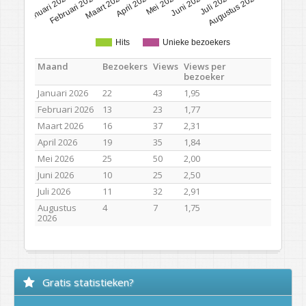
Januari 2026
Februari 2026
Maart 2026
April 2026
Mei 2026
Juni 2026
Juli 2026
Augustus 2026
Hits
Unieke bezoekers
Maand
Bezoekers
Views
Views per
bezoeker
Januari 2026
22
43
1,95
Februari 2026
13
23
1,77
Maart 2026
16
37
2,31
April 2026
19
35
1,84
Mei 2026
25
50
2,00
Juni 2026
10
25
2,50
Juli 2026
11
32
2,91
Augustus
4
7
1,75
2026
Gratis statistieken?