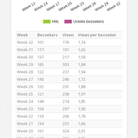
Week 11
Week 14
Week 17
Week 20
Week 23
Week 26
Week 29
Week 32
Hits
Unieke bezoekers
Week
Bezoekers
Views
Views per bezoeker
Week 32
101
176
1,74
Week 31
117
191
1,63
Week 30
137
217
1,58
Week 29
165
303
1,84
Week 28
122
237
1,94
Week 27
143
246
1,72
Week 26
125
235
1,88
Week 25
121
238
1,97
Week 24
148
274
1,85
Week 23
156
297
1,90
Week 22
116
206
1,78
Week 21
134
223
1,66
Week 20
161
324
2,01