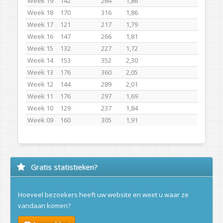
Week 19
142
264
1,86
Week 18
170
316
1,86
Week 17
121
217
1,79
Week 16
147
266
1,81
Week 15
132
227
1,72
Week 14
153
352
2,30
Week 13
176
360
2,05
Week 12
144
289
2,01
Week 11
176
297
1,69
Week 10
129
237
1,84
Week 09
160
305
1,91
Gratis statistieken?
Hoeveel bezoekers heeft uw website en weet u waar ze
vandaan komen?