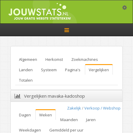
Toggle
Toggle
navigation
Algemeen
Herkomst
Zoekmachines
Landen
Systeem
Pagina's
Vergelijken
Totalen
Vergelijken mavaka-kadoshop
Zakelijk
/
Verkoop / Webshop
Dagen
Weken
Maanden
Jaren
Weekdagen
Gemiddeld per uur