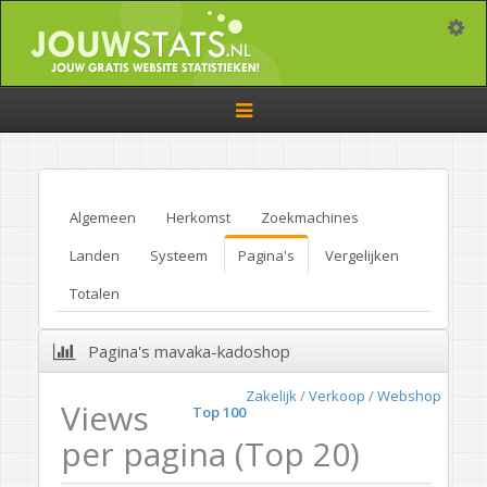
Toggle
Toggle
navigation
Algemeen
Herkomst
Zoekmachines
Landen
Systeem
Pagina's
Vergelijken
Totalen
Pagina's mavaka-kadoshop
Zakelijk
/
Verkoop / Webshop
Views
Top 100
per pagina (Top 20)