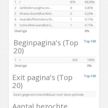
1
/
874
99,09%
2
/artikelen-pagina-ov...
4
0,45%
3
/thaise-boeddha.html...
2
0,23%
4
/wandkoffiemolens.ht...
1
0,11%
5
/schoolbel-wandbel-s...
1
0,11%
Overige
0%
Beginpagina's (Top
Top 100
20)
1
/
633
100%
Overige
0%
Exit pagina's (Top
Top 100
20)
Geen gegevens beschikbaar voor deze periode.
Aantal bezochte