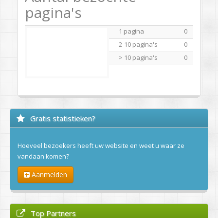
pagina's
1 pagina
0
2-10 pagina's
0
> 10 pagina's
0
Gratis statistieken?
Hoeveel bezoekers heeft uw website en weet u waar ze
vandaan komen?
Aanmelden
Top Partners