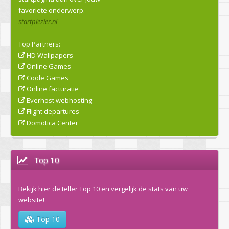
favoriete onderwerp.
startplezier.nl
Top Partners:
HD Wallpapers
Online Games
Coole Games
Online facturatie
Everhost webhosting
Flight departures
Domotica Center
Top 10
Bekijk hier de teller Top 10 en vergelijk de stats van uw
website!
Top 10