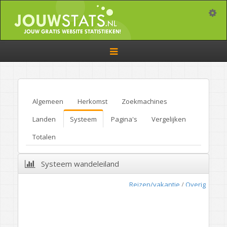
Toggle
Toggle
navigation
Algemeen
Herkomst
Zoekmachines
Landen
Systeem
Pagina's
Vergelijken
Totalen
Systeem wandeleiland
Reizen/vakantie
/
Overig