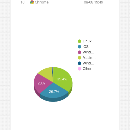
10
Chrome
08-08 19:49
Linux
iOS
Wind…
Macin…
Wind…
Other
35.4%
23%
26.7%