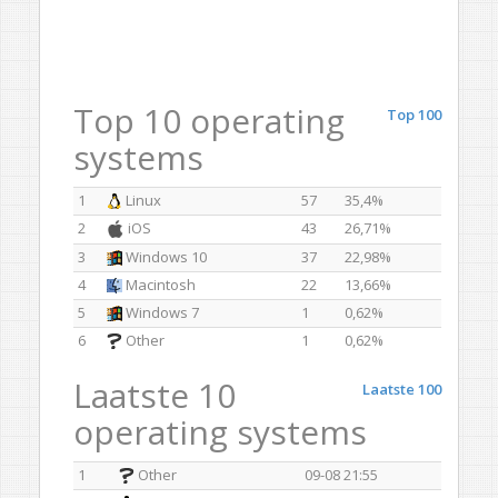
Top 10 operating
Top 100
systems
1
Linux
57
35,4%
2
iOS
43
26,71%
3
Windows 10
37
22,98%
4
Macintosh
22
13,66%
5
Windows 7
1
0,62%
6
Other
1
0,62%
Laatste 10
Laatste 100
operating systems
1
Other
09-08 21:55