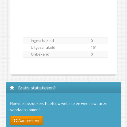
Ingeschakeld
0
Uitgeschakeld
161
Onbekend
0
Gratis statistieken?
Hoeveel bezoekers heeft uw website en weet u waar ze
vandaan komen?
Aanmelden