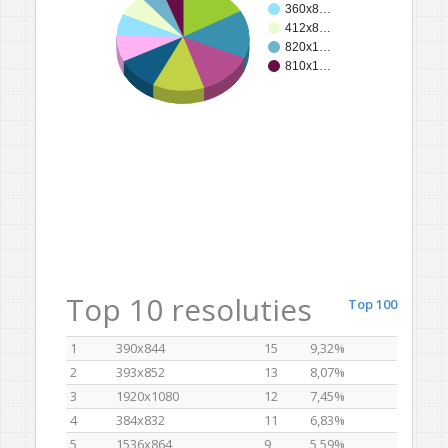
360x8…
412x8…
820x1…
810x1…
Top 10 resoluties
Top 100
1
390x844
15
9,32%
2
393x852
13
8,07%
3
1920x1080
12
7,45%
4
384x832
11
6,83%
5
1536x864
9
5,59%