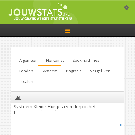
Toggle
Toggle
navigation
Algemeen
Herkomst
Zoekmachines
Landen
Systeem
Pagina's
Vergelijken
Totalen
Systeem Kleine Huisjes een dorp in het
Marnegebied, noordwest groningen
Geografie
/
Plaatsen