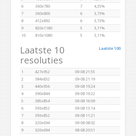
6
360x780
7
4,35%
7
360x800
6
3,73%
8
412x892
6
3,73%
9
820x1180
5
3,11%
10
810x1080
5
3,11%
Laatste 10
Laatste 100
resoluties
1
427x952
09-08 21:55
2
384x832
09-08 21:19
3
440x956
09-08 19:24
4
390x844
09-08 19:22
5
385x854
09-08 16:09
6
393x852
09-08 13:14
7
393x852
09-08 11:21
8
320x694
09-08 08:02
9
320x694
08-08 20:51