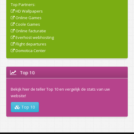
Top Partners:
HD Wallpapers
Online Games
Coole Games
Online facturatie
Everhost webhosting
Flight departures
Domotica Center
Top 10
Bekijk hier de teller Top 10 en vergelijk de stats van uw
website!
Top 10