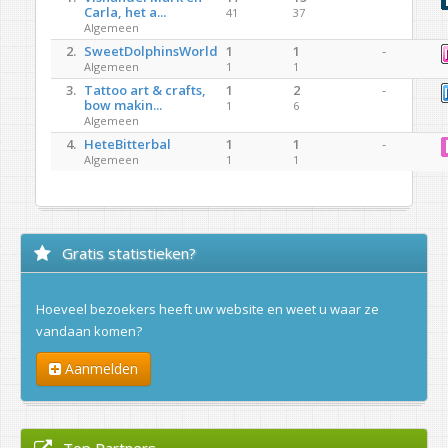
Carla, het a...
41
37
Algemeen
2.
SweetDolphinsWorld
1
1
-
Algemeen
1
1
3.
Tattoo art & crafts,
1
2
-
bow makin...
1
6
Algemeen
4.
HeteBitterbal
1
1
-
Algemeen
1
1
Gratis statistieken?
Hoeveel bezoekers heeft uw website en weet u waar ze
vandaan komen?
Aanmelden
Top Partners