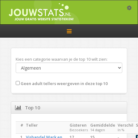
Toggle
Toggle
navigation
Kies een categorie waarvan je de top 10 wilt zien:
Geen adult tellers weergeven in deze top 10
Top 10
#
Teller
Gisteren
Gemiddelde
Verschil
S
Bezoekers
14 dagen
In %
1.
Vishandel Mark en
17
15
-