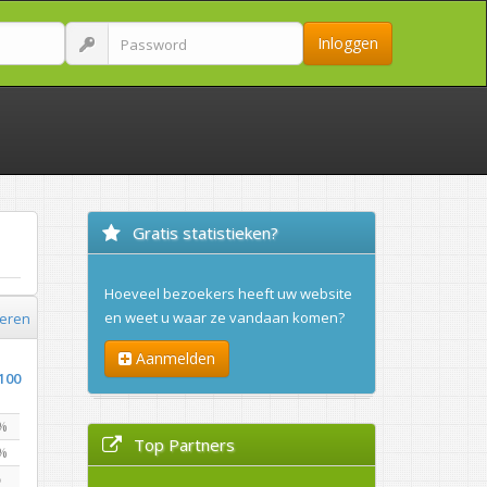
Inloggen
Gratis statistieken?
Hoeveel bezoekers heeft uw website
en weet u waar ze vandaan komen?
ieren
Aanmelden
100
%
Top Partners
%
%