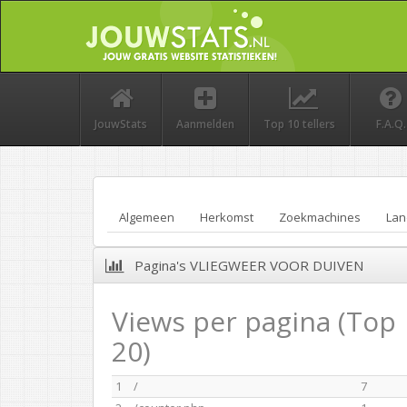
JouwStats
Aanmelden
Top 10 tellers
F.A.Q.
Algemeen
Herkomst
Zoekmachines
Lan
Pagina's VLIEGWEER VOOR DUIVEN
Views per pagina (Top
20)
1
/
7