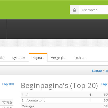
den
Systeem
Pagina's
Vergelijken
Totalen
Natuur
/
D
Beginpagina's (Top 20)
Top 100
Top 
1
/
4
80
2
/counter.php
1
20
77,78%
Overige
0