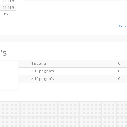
11,11%
11,11%
0%
Top 
's
1 pagina
0
2-10 pagina's
0
> 10 pagina's
0