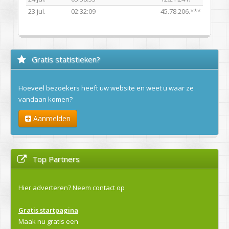
23 jul.
02:32:09
45.78.206.***
Gratis statistieken?
Hoeveel bezoekers heeft uw website en weet u waar ze
vandaan komen?
Aanmelden
Top Partners
Hier adverteren?
Neem contact op
Gratis startpagina
Maak nu gratis een