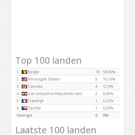
Top 100 landen
1
België
18
58,06%
2
Verenigde Staten
5
16,13%
3
Canada
4
12,9%
4
Iran (Islaamse Republiek van)
2
6,45%
5
Frankrijk
1
3,23%
6
Tjechië
1
3,23%
Overige
0
0%
Laatste 100 landen