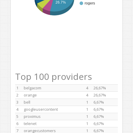
26.7%
rogers
Top 100 providers
1
belgacom
4
26,67%
2
orange
4
26,67%
3
bell
1
6,67%
4
googleusercontent
1
6,67%
5
proximus
1
6,67%
6
telenet
1
6,67%
7
orangecustomers
1
6,67%