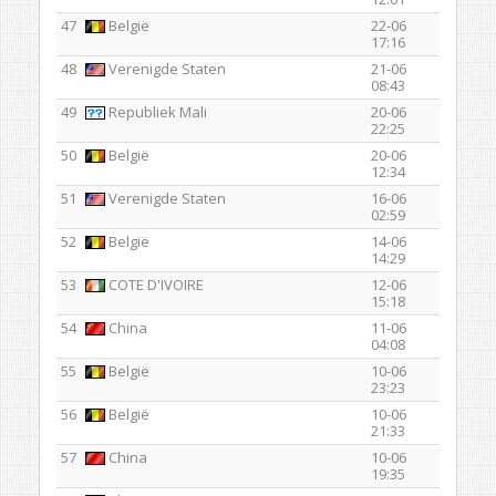
47
België
22-06
17:16
48
Verenigde Staten
21-06
08:43
49
Republiek Mali
20-06
22:25
50
België
20-06
12:34
51
Verenigde Staten
16-06
02:59
52
België
14-06
14:29
53
COTE D'IVOIRE
12-06
15:18
54
China
11-06
04:08
55
België
10-06
23:23
56
België
10-06
21:33
57
China
10-06
19:35