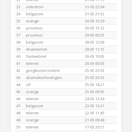
33
videotron
31-05 22:04
34
belgacom
31-05 21:52
35
orange
30-05 15:39
36
proximus
30-05 15:12
37
proximus
29-05 00:25
38
belgacom
28-05 12:06
39
dnainternet
28-05 11:15
40
fastwebnet
26-05 10:05
41
telenet
26-05 00:03
42
googleusercontent
25-05 22:03
43
akamaitechnologies
25-05 20:33
44
sfr
25-05 14:21
45
orange
25-05 09:35
46
telenet
24-05 13:24
47
belgacom
23-05 13:21
48
telenet
22-05 11:45
49
orange
21-05 09:48
50
telenet
17-05 20:21