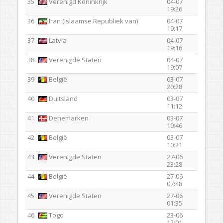
35
Verenigd Koninkrijk
04-07
19:26
36
Iran (Islaamse Republiek van)
04-07
19:17
37
Latvia
04-07
19:16
38
Verenigde Staten
04-07
19:07
39
België
03-07
20:28
40
Duitsland
03-07
11:12
41
Denemarken
03-07
10:46
42
België
03-07
10:21
43
Verenigde Staten
27-06
23:28
44
België
27-06
07:48
45
Verenigde Staten
27-06
01:35
46
Togo
23-06
12:01