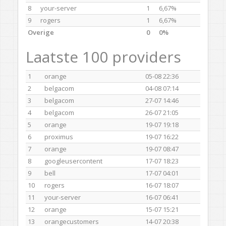
8
your-server
1
6,67%
9
rogers
1
6,67%
Overige
0
0%
Laatste 100 providers
1
orange
05-08 22:36
2
belgacom
04-08 07:14
3
belgacom
27-07 14:46
4
belgacom
26-07 21:05
5
orange
19-07 19:18
6
proximus
19-07 16:22
7
orange
19-07 08:47
8
googleusercontent
17-07 18:23
9
bell
17-07 04:01
10
rogers
16-07 18:07
11
your-server
16-07 06:41
12
orange
15-07 15:21
13
orangecustomers
14-07 20:38