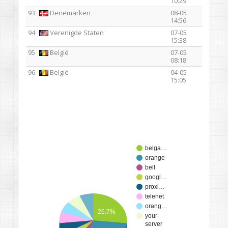
10:29
93
Denemarken
08-05
14:56
94
Verenigde Staten
07-05
15:38
95
België
07-05
08:18
96
België
04-05
15:05
belga…
orange
bell
googl…
proxi…
telenet
orang…
26.7%
your-
server