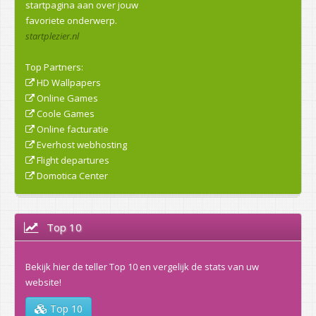
startpagina aan over jouw
favoriete onderwerp.
startplezier.nl
Top Partners:
HD Wallpapers
Online Games
Coole Games
Online facturatie
Everhost webhosting
Flight departures
Domotica Center
Top 10
Bekijk hier de teller Top 10 en vergelijk de stats van uw
website!
Top 10