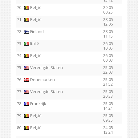
70
België
29-05
00:25
71
België
28-05
12:06
72
Finland
28-05
11:15
73
Italië
26-05
10:05
74
België
26-05
00:03
75
Verenigde Staten
25-05
22:03
76
Denemarken
25-05
21:52
77
Verenigde Staten
25-05
20:33
78
Frankrijk
25-05
14:21
79
België
25-05
09:35
80
België
24-05
13:24