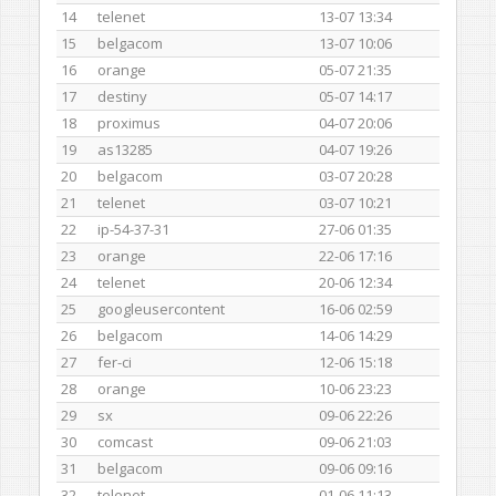
14
telenet
13-07 13:34
15
belgacom
13-07 10:06
16
orange
05-07 21:35
17
destiny
05-07 14:17
18
proximus
04-07 20:06
19
as13285
04-07 19:26
20
belgacom
03-07 20:28
21
telenet
03-07 10:21
22
ip-54-37-31
27-06 01:35
23
orange
22-06 17:16
24
telenet
20-06 12:34
25
googleusercontent
16-06 02:59
26
belgacom
14-06 14:29
27
fer-ci
12-06 15:18
28
orange
10-06 23:23
29
sx
09-06 22:26
30
comcast
09-06 21:03
31
belgacom
09-06 09:16
32
telenet
01-06 11:13