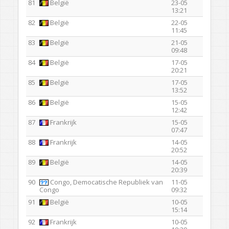
81
België
23-05
13:21
82
België
22-05
11:45
83
België
21-05
09:48
84
België
17-05
20:21
85
België
17-05
13:52
86
België
15-05
12:42
87
Frankrijk
15-05
07:47
88
Frankrijk
14-05
20:52
89
België
14-05
20:39
90
Congo, Democatische Republiek van
11-05
Congo
09:32
91
België
10-05
15:14
92
Frankrijk
10-05