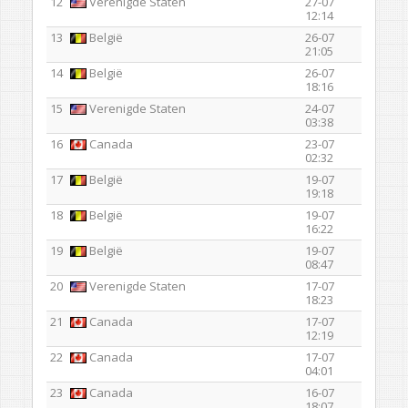
12
Verenigde Staten
27-07
12:14
13
België
26-07
21:05
14
België
26-07
18:16
15
Verenigde Staten
24-07
03:38
16
Canada
23-07
02:32
17
België
19-07
19:18
18
België
19-07
16:22
19
België
19-07
08:47
20
Verenigde Staten
17-07
18:23
21
Canada
17-07
12:19
22
Canada
17-07
04:01
23
Canada
16-07
18:07