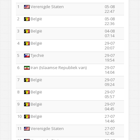
1
Verenigde Staten
05-08
22:47
2
België
05-08
22:36
3
België
04-08
07:14
4
België
29-07
20:07
5
Tjechië
29-07
19:54
6
Iran (Islaamse Republiek van)
29-07
14:04
7
België
29-07
09:24
8
België
29-07
05:57
9
België
29-07
04:45
10
België
27-07
14:46
11
Verenigde Staten
27-07
12:45