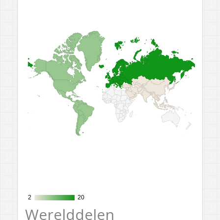
2
2
20
20
Werelddelen