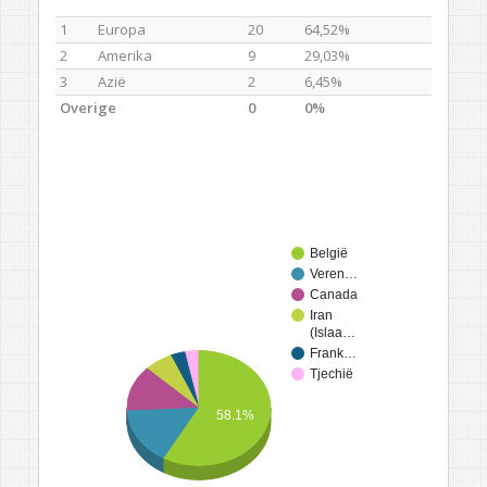
1
Europa
20
64,52%
2
Amerika
9
29,03%
3
Azië
2
6,45%
Overige
0
0%
België
Veren…
Canada
Iran
(Islaa…
Frank…
Tjechië
58.1%