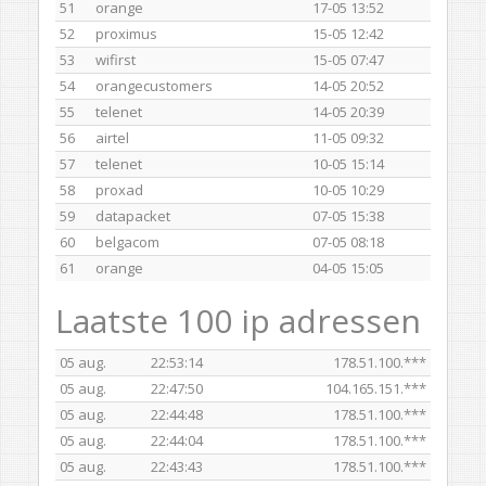
51
orange
17-05 13:52
52
proximus
15-05 12:42
53
wifirst
15-05 07:47
54
orangecustomers
14-05 20:52
55
telenet
14-05 20:39
56
airtel
11-05 09:32
57
telenet
10-05 15:14
58
proxad
10-05 10:29
59
datapacket
07-05 15:38
60
belgacom
07-05 08:18
61
orange
04-05 15:05
Laatste 100 ip adressen
05 aug.
22:53:14
178.51.100.***
05 aug.
22:47:50
104.165.151.***
05 aug.
22:44:48
178.51.100.***
05 aug.
22:44:04
178.51.100.***
05 aug.
22:43:43
178.51.100.***