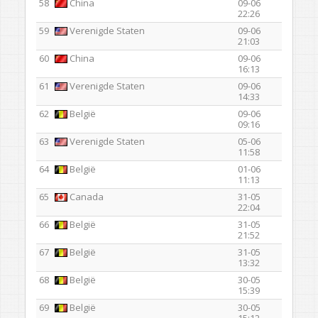
58
China
09-06
22:26
59
Verenigde Staten
09-06
21:03
60
China
09-06
16:13
61
Verenigde Staten
09-06
14:33
62
België
09-06
09:16
63
Verenigde Staten
05-06
11:58
64
België
01-06
11:13
65
Canada
31-05
22:04
66
België
31-05
21:52
67
België
31-05
13:32
68
België
30-05
15:39
69
België
30-05
15:12