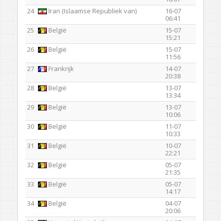
24
Iran (Islaamse Republiek van)
16-07
06:41
25
België
15-07
15:21
26
België
15-07
11:56
27
Frankrijk
14-07
20:38
28
België
13-07
13:34
29
België
13-07
10:06
30
België
11-07
10:33
31
België
10-07
22:21
32
België
05-07
21:35
33
België
05-07
14:17
34
België
04-07
20:06