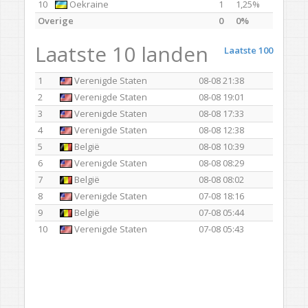
10
Oekraine
1
1,25%
Overige
0
0%
Laatste 10 landen
Laatste 100
1
Verenigde Staten
08-08 21:38
2
Verenigde Staten
08-08 19:01
3
Verenigde Staten
08-08 17:33
4
Verenigde Staten
08-08 12:38
5
België
08-08 10:39
6
Verenigde Staten
08-08 08:29
7
België
08-08 08:02
8
Verenigde Staten
07-08 18:16
9
België
07-08 05:44
10
Verenigde Staten
07-08 05:43