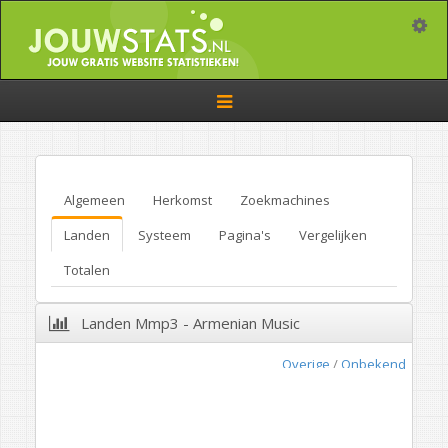
Toggle
Toggle
navigation
Algemeen
Herkomst
Zoekmachines
Landen
Systeem
Pagina's
Vergelijken
Totalen
Landen Mmp3 - Armenian Music
Overige
/
Onbekend