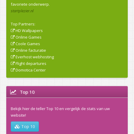
favoriete onderwerp.
startplezier.nl
Top Partners:
HD Wallpapers
Online Games
Coole Games
Online facturatie
Everhost webhosting
Flight departures
Domotica Center
Top 10
Bekijk hier de teller Top 10 en vergelijk de stats van uw
website!
Top 10