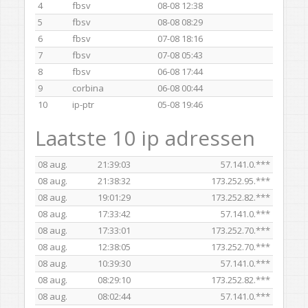
4
fbsv
08-08 12:38
5
fbsv
08-08 08:29
6
fbsv
07-08 18:16
7
fbsv
07-08 05:43
8
fbsv
06-08 17:44
9
corbina
06-08 00:44
10
ip-ptr
05-08 19:46
Laatste 10 ip adressen
08 aug.
21:39:03
57.141.0.***
08 aug.
21:38:32
173.252.95.***
08 aug.
19:01:29
173.252.82.***
08 aug.
17:33:42
57.141.0.***
08 aug.
17:33:01
173.252.70.***
08 aug.
12:38:05
173.252.70.***
08 aug.
10:39:30
57.141.0.***
08 aug.
08:29:10
173.252.82.***
08 aug.
08:02:44
57.141.0.***