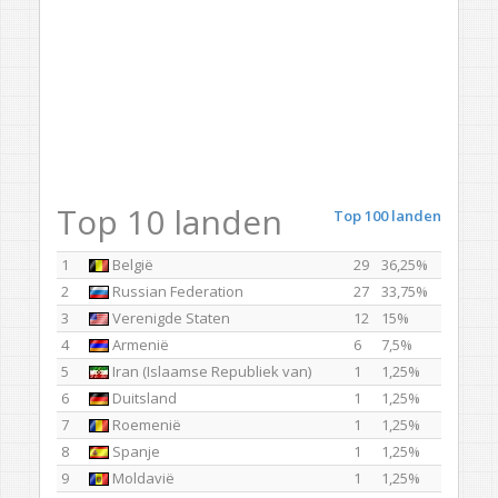
Top 10 landen
Top 100 landen
1
België
29
36,25%
2
Russian Federation
27
33,75%
3
Verenigde Staten
12
15%
4
Armenië
6
7,5%
5
Iran (Islaamse Republiek van)
1
1,25%
6
Duitsland
1
1,25%
7
Roemenië
1
1,25%
8
Spanje
1
1,25%
9
Moldavië
1
1,25%