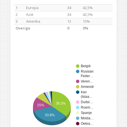
1
Europa
34
42,5%
2
Azië
34
42,5%
3
Amerika
12
15%
Overige
0
0%
België
Russian
Feder…
Veren…
Armenië
Iran
(Islaa…
Duitsl…
36.3%
15%
Roem…
Spanje
33.8%
Molda…
Oekra…