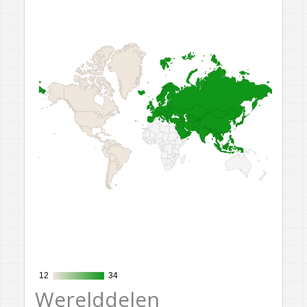
12
12
34
34
Werelddelen