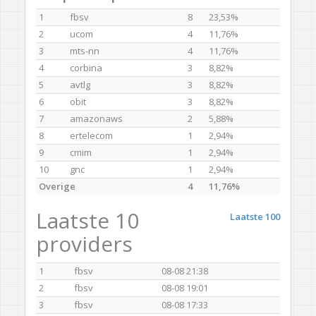
1
fbsv
8
23,53%
2
ucom
4
11,76%
3
mts-nn
4
11,76%
4
corbina
3
8,82%
5
avtlg
3
8,82%
6
obit
3
8,82%
7
amazonaws
2
5,88%
8
ertelecom
1
2,94%
9
cmim
1
2,94%
10
gnc
1
2,94%
Overige
4
11,76%
Laatste 10
Laatste 100
providers
1
fbsv
08-08 21:38
2
fbsv
08-08 19:01
3
fbsv
08-08 17:33