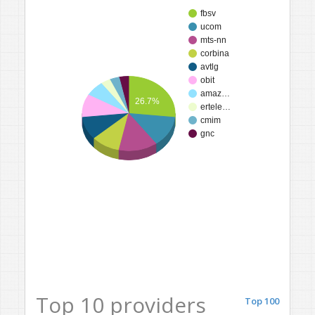
fbsv
ucom
mts-nn
corbina
avtlg
obit
amaz…
26.7%
ertele…
cmim
gnc
Top 10 providers
Top 100