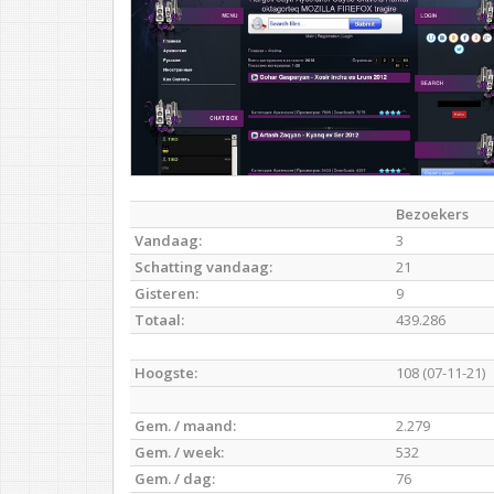
Bezoekers
Vandaag:
3
Schatting vandaag:
21
Gisteren:
9
Totaal:
439.286
Hoogste:
108 (07-11-21)
Gem. / maand:
2.279
Gem. / week:
532
Gem. / dag:
76