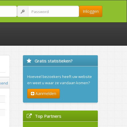
Inloggen
Gratis statistieken?
Hoeveel bezoekers heeft uw website
en weet u waar ze vandaan komen?
kend
Aanmelden
Top Partners