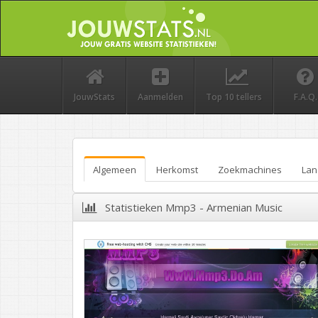
JouwStats
Aanmelden
Top 10 tellers
F.A.Q.
Algemeen
Herkomst
Zoekmachines
Lan
Statistieken Mmp3 - Armenian Music