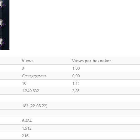
Views
Views per bezoeker
3
1,00
Geen gegevens
0,00
10
1,11
1.249.832
2,85
183 (22-08-22)
6.484
1.513
216