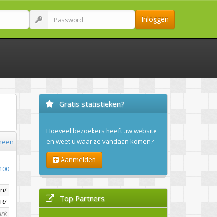
Inloggen
Gratis statistieken?
Hoeveel bezoekers heeft uw website
en weet u waar ze vandaan komen?
meen
Aanmelden
100
rn/
Top Partners
/R/
ark