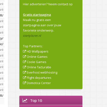
ark
Hier adverteren?
Neem contact op
ark
Gratis startpagina
/R/
Maak nu gratis een
ark
startpagina aan over jouw
ark
favoriete onderwerp.
ark
startplezier.nl
ty/
ic/
Top Partners:
ark
HD Wallpapers
ark
Online Games
ark
Coole Games
ark
Online facturatie
Everhost webhosting
ark
Flight departures
ark
Domotica Center
ark
ark
/R/
Top 10