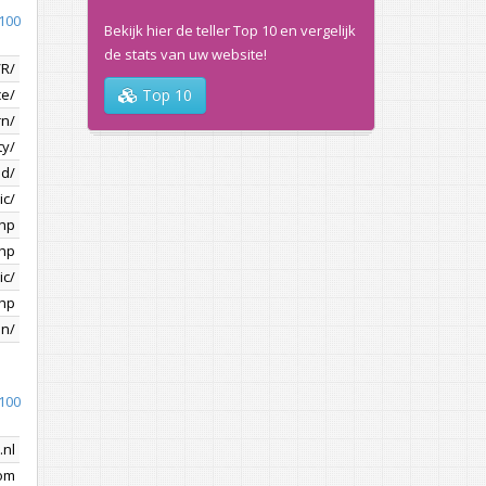
100
Bekijk hier de teller Top 10 en vergelijk
de stats van uw website!
/R/
ce/
Top 10
rn/
ty/
nd/
ic/
php
php
ic/
php
en/
100
.nl
com