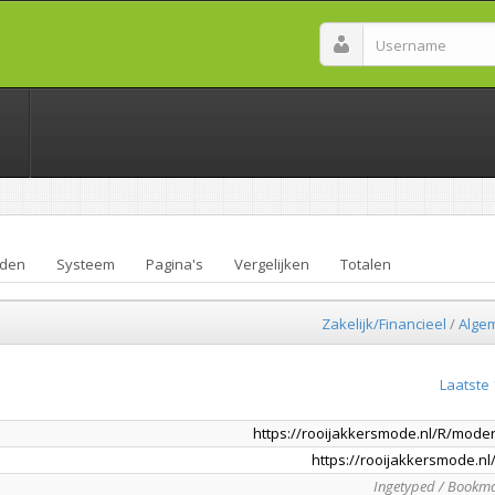
den
Systeem
Pagina's
Vergelijken
Totalen
Zakelijk/Financieel
/
Alge
Laatste 
https://rooijakkersmode.nl/R/mode
https://rooijakkersmode.nl
Ingetyped / Bookm