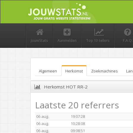
JouwStats
Aanmelden
Top 10 tellers
F.A.Q.
Algemeen
Herkomst
Zoekmachines
Lan
Herkomst HOT RR-2
Laatste 20 referrers
06 aug.
19:07:28
06 aug.
10:28:08
06 aug.
09:08:51